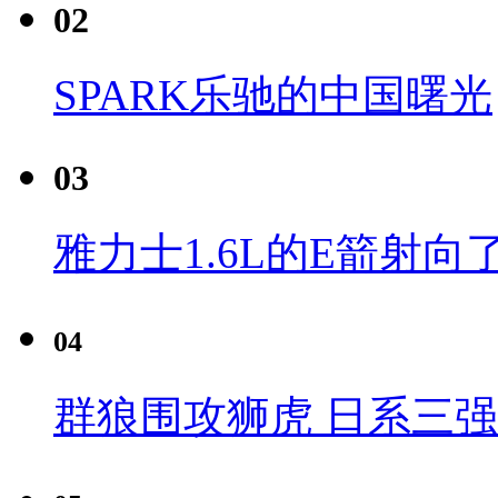
02
SPARK乐驰的中国曙光
03
雅力士1.6L的E箭射向
04
群狼围攻狮虎 日系三