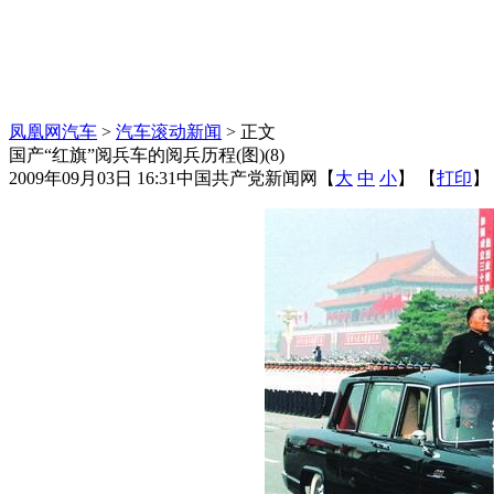
凤凰网汽车
>
汽车滚动新闻
> 正文
国产“红旗”阅兵车的阅兵历程(图)(8)
2009年09月03日 16:31
中国共产党新闻网
【
大
中
小
】 【
打印
】