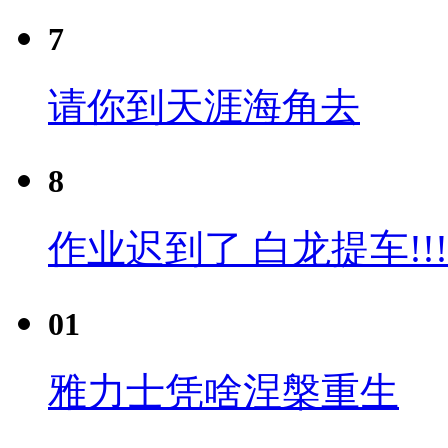
7
请你到天涯海角去
8
作业迟到了 白龙提车!!!
01
雅力士凭啥涅槃重生