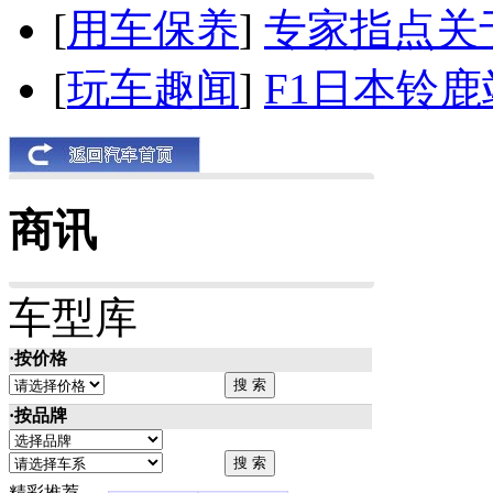
[
用车保养
]
专家指点关
[
玩车趣闻
]
F1日本铃
商讯
车型库
·按价格
·按品牌
精彩推荐