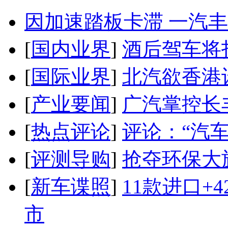
因加速踏板卡滞 一汽丰田
[
国内业界
]
酒后驾车将扣
[
国际业界
]
北汽欲香港
[
产业要闻
]
广汽掌控长
[
热点评论
]
评论：“汽
[
评测导购
]
抢夺环保大
[
新车谍照
]
11款进口+
市