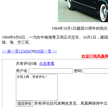
1984年10月1日建国35周年
1984年9月6日，一汽向中南海警卫局正式交车。10月1日，
陆、海、空三军。
<< 前一页
1
2
3
4
5
6
7
8
9
10
后一页 >>
欢迎订阅凤凰
共有评论
0
条
点击查看
用户名
密码
所有评论仅代表网友意见，凤凰网保持中立