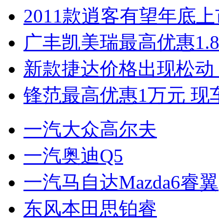
2011款逍客有望年底上市
广丰凯美瑞最高优惠1.
新款捷达价格出现松动 
锋范最高优惠1万元 现
一汽大众高尔夫
一汽奥迪Q5
一汽马自达Mazda6睿翼
东风本田思铂睿