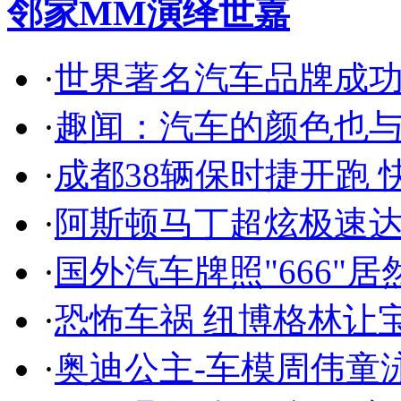
邻家MM演绎世嘉
·
世界著名汽车品牌成
·
趣闻：汽车的颜色也
·
成都38辆保时捷开跑 
·
阿斯顿马丁超炫极速达
·
国外汽车牌照"666"
·
恐怖车祸 纽博格林让
·
奥迪公主-车模周伟童