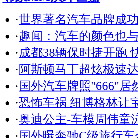
·
世界著名汽车品牌成
·
趣闻：汽车的颜色也
·
成都38辆保时捷开跑 
·
阿斯顿马丁超炫极速达
·
国外汽车牌照"666"
·
恐怖车祸 纽博格林让
·
奥迪公主-车模周伟童
·
国外曝奔驰C级旅行车