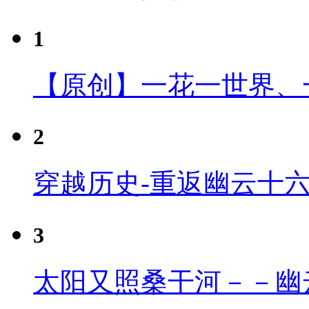
1
【原创】一花一世界、
2
穿越历史-重返幽云十
3
太阳又照桑干河－－幽