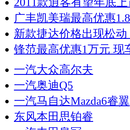
2011款逍客有望年底上市
广丰凯美瑞最高优惠1.
新款捷达价格出现松动 
锋范最高优惠1万元 现
一汽大众高尔夫
一汽奥迪Q5
一汽马自达Mazda6睿翼
东风本田思铂睿