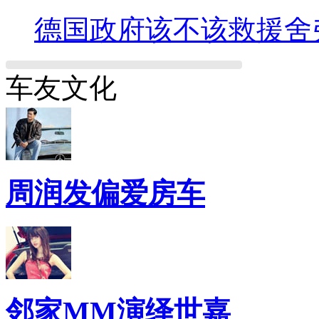
德国政府该不该救援舍
车友文化
周润发偏爱房车
邻家MM演绎世嘉