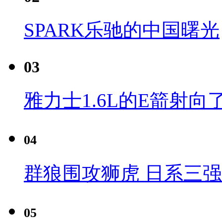
SPARK乐驰的中国曙光
03
雅力士1.6L的E箭射向
04
群狼围攻狮虎 日系三
05