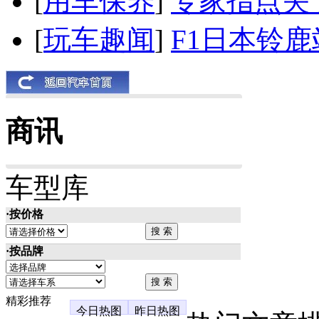
[
用车保养
]
专家指点关
[
玩车趣闻
]
F1日本铃
商讯
车型库
·按价格
·按品牌
精彩推荐
今日热图
昨日热图