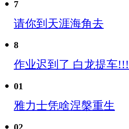
7
请你到天涯海角去
8
作业迟到了 白龙提车!!!
01
雅力士凭啥涅槃重生
02