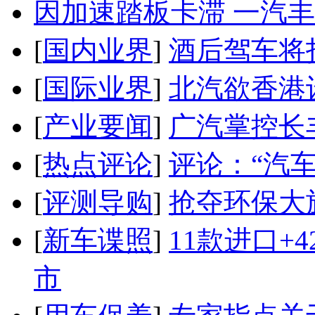
因加速踏板卡滞 一汽丰田
[
国内业界
]
酒后驾车将扣
[
国际业界
]
北汽欲香港
[
产业要闻
]
广汽掌控长
[
热点评论
]
评论：“汽
[
评测导购
]
抢夺环保大
[
新车谍照
]
11款进口+
市