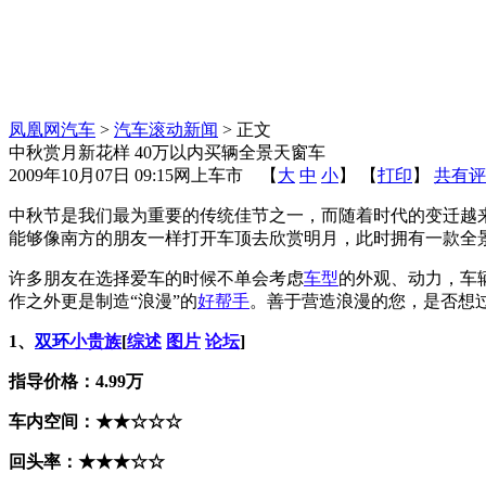
凤凰网汽车
>
汽车滚动新闻
> 正文
中秋赏月新花样 40万以内买辆全景天窗车
2009年10月07日 09:15
网上车市
【
大
中
小
】 【
打印
】
共有评
中秋节是我们最为重要的传统佳节之一，而随着时代的变迁越
能够像南方的朋友一样打开车顶去欣赏明月，此时拥有一款全
许多朋友在选择爱车的时候不单会考虑
车型
的外观、动力，车
作之外更是制造“浪漫”的
好帮手
。善于营造浪漫的您，是否想
1、
双环
小贵族
[
综述
图片
论坛
]
指导价格：4.99万
车内空间：★★☆☆☆
回头率：★★★☆☆