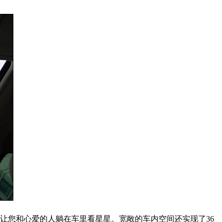
以让您和心爱的人躺在车里看星星。宽敞的车内空间还实现了36