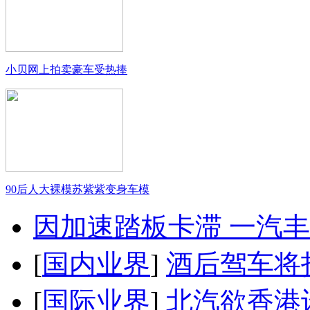
小贝网上拍卖豪车受热捧
90后人大裸模苏紫紫变身车模
因加速踏板卡滞 一汽丰田
[
国内业界
]
酒后驾车将扣
[
国际业界
]
北汽欲香港