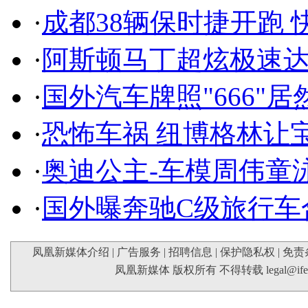
·
成都38辆保时捷开跑 
·
阿斯顿马丁超炫极速达
·
国外汽车牌照"666"
·
恐怖车祸 纽博格林让
·
奥迪公主-车模周伟童
·
国外曝奔驰C级旅行车
凤凰新媒体介绍
|
广告服务
|
招聘信息
|
保护隐私权
|
免责
凤凰新媒体 版权所有 不得转载
legal@if