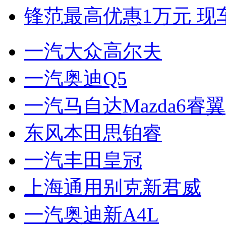
锋范最高优惠1万元 现
一汽大众高尔夫
一汽奥迪Q5
一汽马自达Mazda6睿翼
东风本田思铂睿
一汽丰田皇冠
上海通用别克新君威
一汽奥迪新A4L