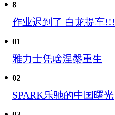
8
作业迟到了 白龙提车!!!
01
雅力士凭啥涅槃重生
02
SPARK乐驰的中国曙光
03