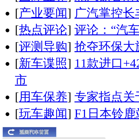
[
产业要闻
]
广汽掌控长
[
热点评论
]
评论：“汽
[
评测导购
]
抢夺环保大
[
新车谍照
]
11款进口+
市
[
用车保养
]
专家指点关
[
玩车趣闻
]
F1日本铃