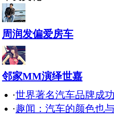
周润发偏爱房车
邻家MM演绎世嘉
·
世界著名汽车品牌成
·
趣闻：汽车的颜色也