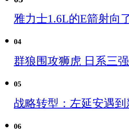
雅力士1.6L的E箭射向
04
群狼围攻狮虎 日系三
05
战略转型：左延安遇到
06