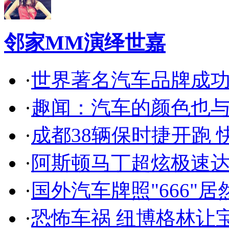
邻家MM演绎世嘉
·
世界著名汽车品牌成
·
趣闻：汽车的颜色也
·
成都38辆保时捷开跑 
·
阿斯顿马丁超炫极速达
·
国外汽车牌照"666"
·
恐怖车祸 纽博格林让