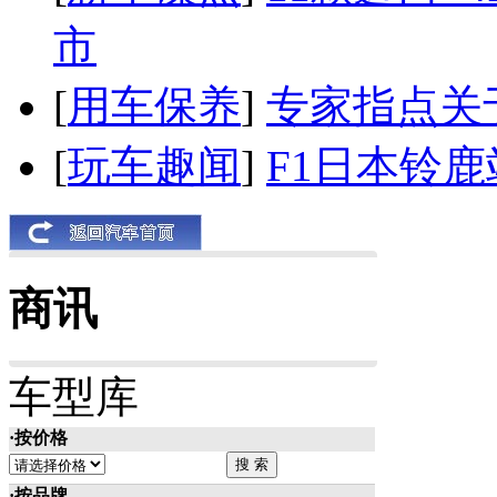
市
[
用车保养
]
专家指点关
[
玩车趣闻
]
F1日本铃
商讯
车型库
·按价格
·按品牌