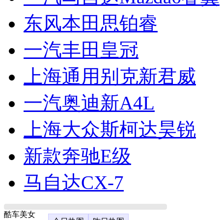
东风本田思铂睿
一汽丰田皇冠
上海通用别克新君威
一汽奥迪新A4L
上海大众斯柯达昊锐
新款奔驰E级
马自达CX-7
酷车美女