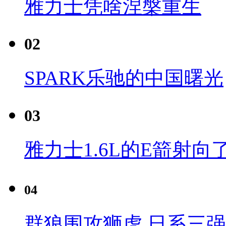
雅力士凭啥涅槃重生
02
SPARK乐驰的中国曙光
03
雅力士1.6L的E箭射向
04
群狼围攻狮虎 日系三