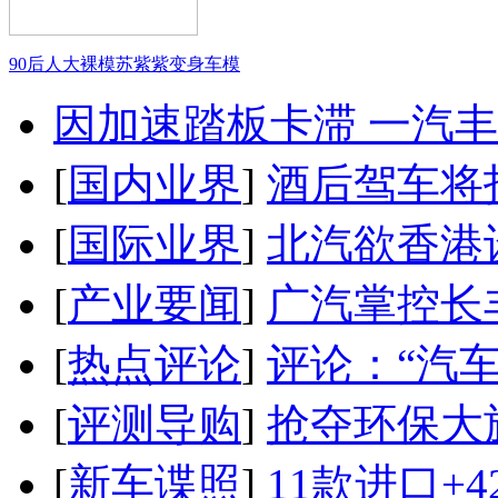
90后人大裸模苏紫紫变身车模
因加速踏板卡滞 一汽丰田
[
国内业界
]
酒后驾车将扣
[
国际业界
]
北汽欲香港
[
产业要闻
]
广汽掌控长
[
热点评论
]
评论：“汽
[
评测导购
]
抢夺环保大
[
新车谍照
]
11款进口+