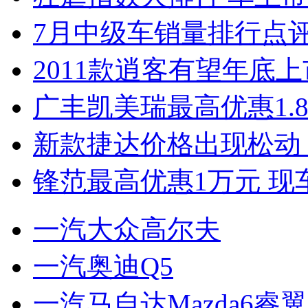
7月中级车销量排行点
2011款逍客有望年底上市
广丰凯美瑞最高优惠1.
新款捷达价格出现松动 
锋范最高优惠1万元 现
一汽大众高尔夫
一汽奥迪Q5
一汽马自达Mazda6睿翼