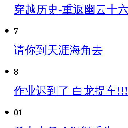
穿越历史-重返幽云十六
7
请你到天涯海角去
8
作业迟到了 白龙提车!!!
01