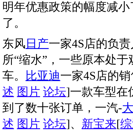
明年优惠政策的幅度减小
了。
东风
日产
一家4S店的负
所“缩水”，一些原本处
车。
比亚迪
一家4S店的
述
图片
论坛
]一款车型
到了数十张订单，一汽-
述
图片
论坛
]、
新宝来
[
综