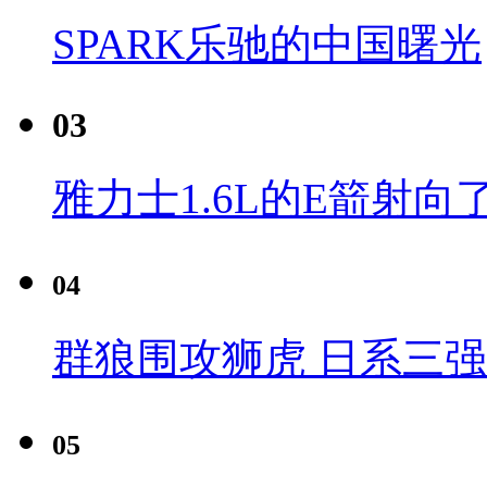
SPARK乐驰的中国曙光
03
雅力士1.6L的E箭射向
04
群狼围攻狮虎 日系三
05