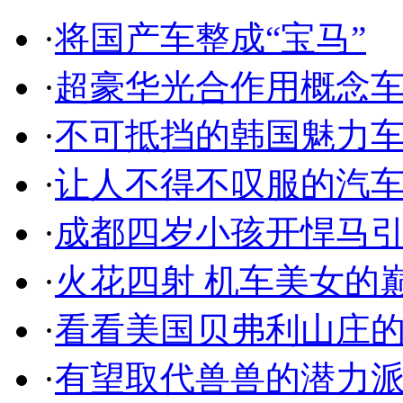
·
将国产车整成“宝马”
·
超豪华光合作用概念
·
不可抵挡的韩国魅力
·
让人不得不叹服的汽
·
成都四岁小孩开悍马
·
火花四射 机车美女的
·
看看美国贝弗利山庄
·
有望取代兽兽的潜力