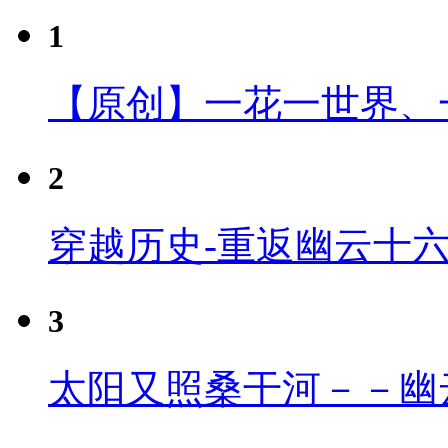
1
【原创】一花一世界、
2
穿越历史-重返幽云十
3
太阳又照桑干河－－幽