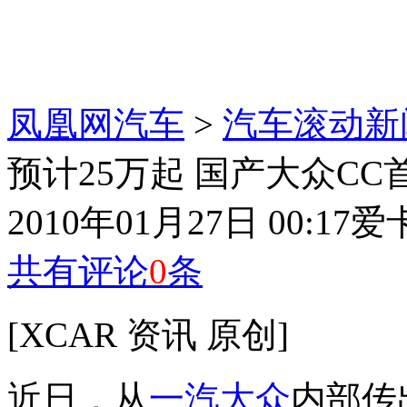
凤凰网汽车
>
汽车滚动新
预计25万起 国产大众CC首
2010年01月27日 00:17
爱
共有评论
0
条
[XCAR 资讯 原创]
近日，从
一汽
大众
内部传