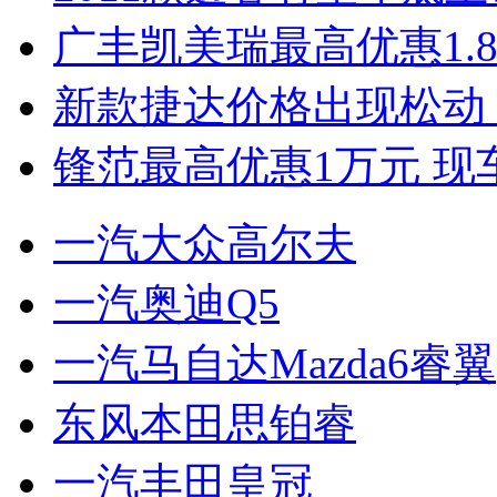
广丰凯美瑞最高优惠1.
新款捷达价格出现松动 
锋范最高优惠1万元 现
一汽大众高尔夫
一汽奥迪Q5
一汽马自达Mazda6睿翼
东风本田思铂睿
一汽丰田皇冠