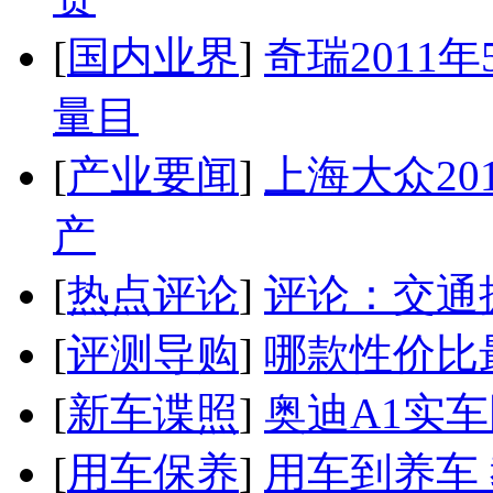
[
国内业界
]
奇瑞2011
量目
[
产业要闻
]
上海大众20
产
[
热点评论
]
评论：交通
[
评测导购
]
哪款性价比
[
新车谍照
]
奥迪A1实
[
用车保养
]
用车到养车