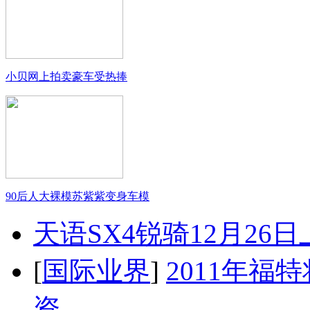
小贝网上拍卖豪车受热捧
90后人大裸模苏紫紫变身车模
天语SX4锐骑12月26
[
国际业界
]
2011年
资