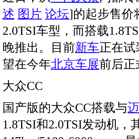
述
图片
论坛
]的起步售价
2.0TSI车型，而搭载1.
晚推出。目前
新车
正在试
望在今年
北京车展
前后正
大众CC
国产版的大众CC搭载与
1.8TSI和2.0TSI发动机