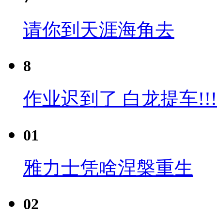
请你到天涯海角去
8
作业迟到了 白龙提车!!!
01
雅力士凭啥涅槃重生
02