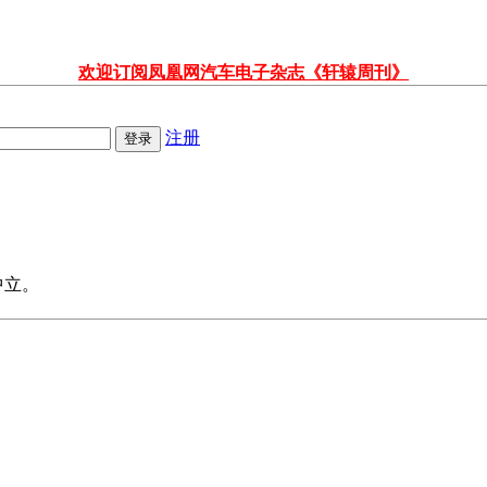
欢迎订阅凤凰网汽车电子杂志《轩辕周刊》
注册
中立。