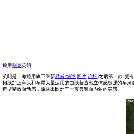
通用
别克
英朗
英朗是上海通用旗下继新
君威
[
综述
图片
论坛
]之后第二款“拥
裙线加上车头和车尾大量运用的曲线营造出立体感极强的车身
造型精致而动感，流露出欧洲车一贯典雅而内敛的美感。