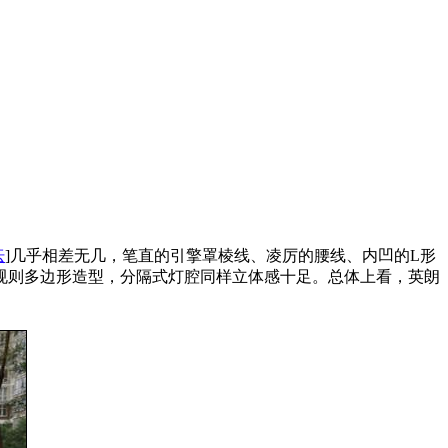
坛
]几乎相差无几，笔直的引擎罩棱线、凌厉的腰线、内凹的L形
规则多边形造型，分隔式灯腔同样立体感十足。总体上看，英朗