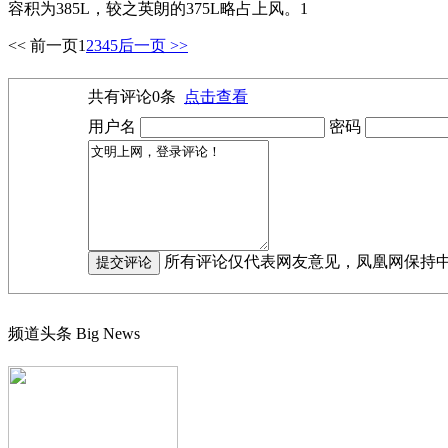
容积为385L，较之英朗的375L略占上风。1
<< 前一页
1
2
3
4
5
后一页 >>
共有评论
0
条
点击查看
用户名
密码
所有评论仅代表网友意见，凤凰网保持
频道头条
Big News