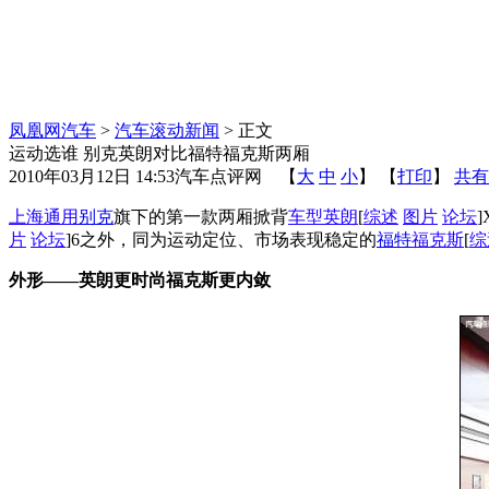
凤凰网汽车
>
汽车滚动新闻
> 正文
运动选谁 别克英朗对比福特福克斯两厢
2010年03月12日 14:53
汽车点评网
【
大
中
小
】 【
打印
】
共有
上海通用
别克
旗下的第一款两厢掀背
车型
英朗
[
综述
图片
论坛
片
论坛
]6之外，同为运动定位、市场表现稳定的
福特
福克斯
[
综
外形——英朗更时尚福克斯更内敛