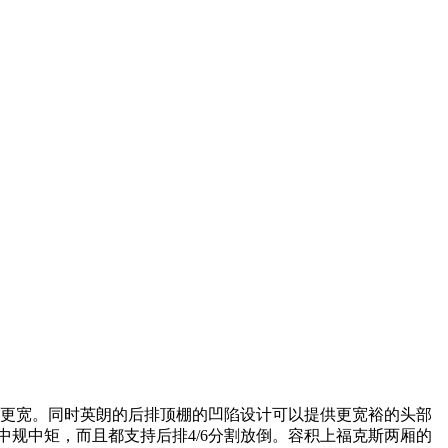
，车身也更宽。同时英朗的后排顶棚的凹陷设计可以提供更宽裕的头部
中规中矩，而且都支持后排4/6分割放倒。容积上福克斯两厢的