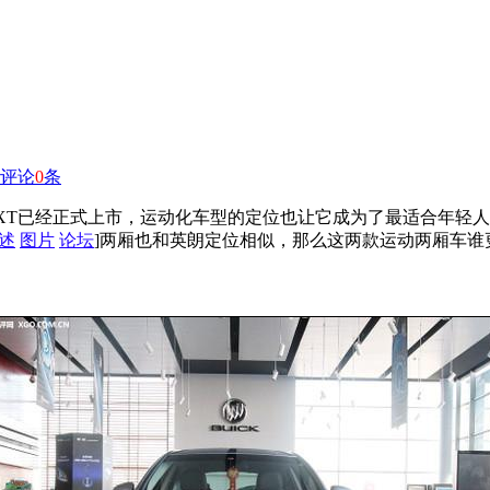
评论
0
条
]XT已经正式上市，运动化车型的定位也让它成为了最适合年轻
述
图片
论坛
]两厢也和英朗定位相似，那么这两款运动两厢车谁