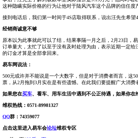
这种隐瞒实际价格的行为让他对于陆风汽车这个品牌的信任度产生
接到电话后，我们第一时间于4S店取得联系，说出汪先生希望4
经销商诚意不够
原本以为此事就此可以了结，结果事隔一月之后，2月23日，
订单量大，太忙了以至于没有及时处理为由，表示近期一定给汪
的订金才算是全部拿回来。
易车网说法：
500元或许并不能说是一个大数字，但是对于消费者而言，这5
票，从2月拖到3月实在是有些遗憾。在此我们要提醒广大消
如果您在
买车
、看车、用车生活中遇到不公正待遇，如果你在维
维权热线：0571-89981327
QQ
群：74359077
点击这里进入
易车会
论坛
维权专区