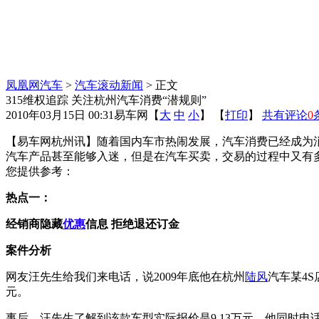
凤凰网汽车
>
汽车滚动新闻
> 正文
315维权追踪 关注杭州汽车消费“潜规则”
2010年03月15日 00:31
易车网
【
大
中
小
】 【
打印
】
共有评论
0
【易车网杭州讯】随着国内车市热闹发展，汽车消费已经成为
汽车产品甚至能够入迷，但是在汽车买卖，交易的过程中又有
您提供参考：
热点一：
经销商隐藏
优惠
信息 拒绝退还订金
案件分析
网友汪先生给我们来电话，说2009年底他在杭州
陆风
汽车某4
元。
事后，汪先生了解到该款车型实际报价是9.13万元，他同时电