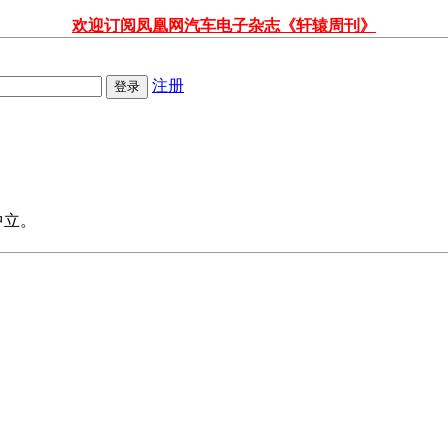
欢迎订阅凤凰网汽车电子杂志《轩辕周刊》
注册
中立。