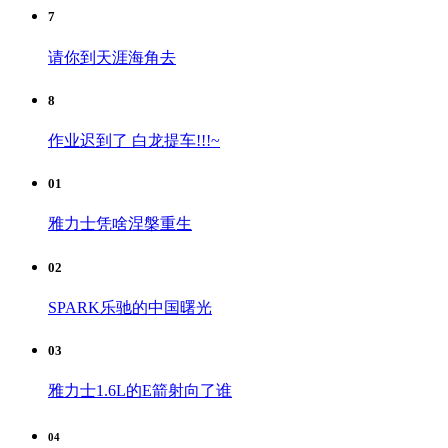
7
请你到天涯海角去
8
作业迟到了 白龙提车!!!~
01
雅力士凭啥涅槃重生
02
SPARK乐驰的中国曙光
03
雅力士1.6L的E箭射向了谁
04