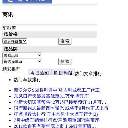
商讯
车型库
·按价格
·按品牌
精彩推荐
今日热图
昨日热图
热门文章排行
热门车款排行
新沃尔沃S60将引进中国 吉利成都工厂代工
东风日产天籁最高优惠3.1万元 有现车
全新大切诺基预售42万起已接受预订 11月可…
国产新锐志最新谍照曝光 或将于9月份正式上市
狂虐指数大排行 车主常见十大虐车行为(2)
7月中级车销量排行点评 雅阁重回冠军宝座
2011款逍客有望年底上市 1.6MT天窗版…