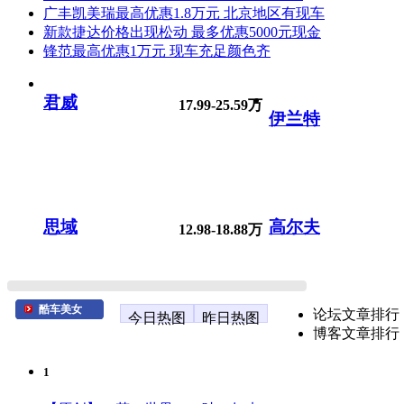
广丰凯美瑞最高优惠1.8万元 北京地区有现车
新款捷达价格出现松动 最多优惠5000元现金
锋范最高优惠1万元 现车充足颜色齐
君威
17.99-25.59万
伊兰特
思域
高尔夫
12.98-18.88万
酷车美女
论坛文章排行
今日热图
昨日热图
博客文章排行
1