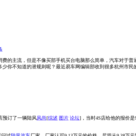
条
消费的主流，但是不像买部手机买台电脑那么简单，汽车对于普
多少你不知道的潜规则呢？最近易车网编辑部收到很多杭州市民
S店预订了一辆陆风
风尚
[
综述
图片
论坛
]，当时4S店给他的报价是
话问过
陆风汽车
厂家，厂家认可9.13万元的价格，尽管从9.38万