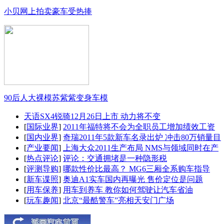
小贝网上拍卖豪车受热捧
90后人大裸模苏紫紫变身车模
天语SX4锐骑12月26日上市 动力将不变
[
国际业界
]
2011年福特将不会为全职员工增加绩效工资
[
国内业界
]
奇瑞2011年5款新车名录出炉 冲击80万销量目
[
产业要闻
]
上海大众2011生产布局 NMS与领域同时在产
[
热点评论
]
评论：交通拥堵是一种隐形税
[
评测导购
]
哪款性价比最高？ MG6三厢全系购车指导
[
新车谍照
]
奥迪A1实车国内再曝光 售价定位是问题
[
用车保养
]
用车到养车 教你如何驾驶让汽车省油
[
玩车趣闻
]
北京“最酷警车”亮相天安门广场