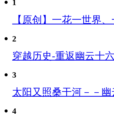
1
【原创】一花一世界、
2
穿越历史-重返幽云十
3
太阳又照桑干河－－幽
4