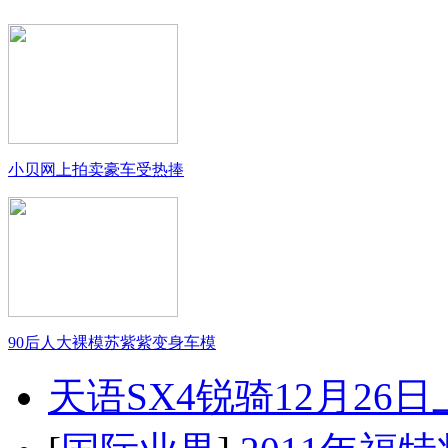
小贝网上拍卖豪车受热捧
90后人大裸模苏紫紫变身车模
天语SX4锐骑12月26