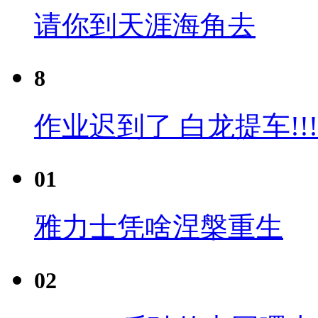
请你到天涯海角去
8
作业迟到了 白龙提车!!!
01
雅力士凭啥涅槃重生
02