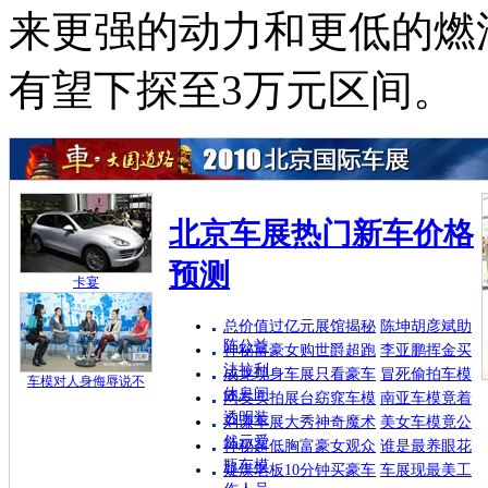
来更强的动力和更低的燃
有望下探至3万元区间。
北京车展热门新车价格
预测
卡宴
总价值过亿元展馆揭秘
陈坤胡彦斌助
阵公益
神秘富豪女购世爵超跑
李亚鹏挥金买
法拉利
成龙现身车展只看豪车
冒死偷拍车模
车模对人身侮辱说不
休息间
网友实拍展台窈窕车模
南亚车模竟着
透明装
刘谦车展大秀神奇魔术
美女车模竟公
然示爱
神秘超低胸富豪女观众
谁是最养眼花
瓶车模
疑煤老板10分钟买豪车
车展现最美工