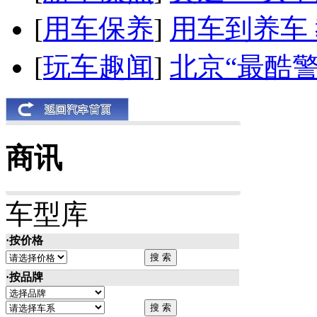
[
用车保养
]
用车到养车
[
玩车趣闻
]
北京“最酷
商讯
车型库
·按价格
·按品牌