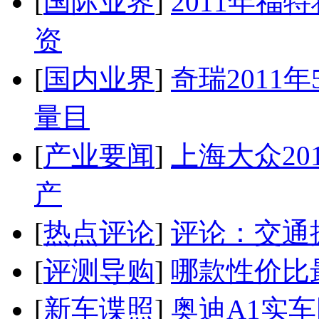
[
国际业界
]
2011年
资
[
国内业界
]
奇瑞2011
量目
[
产业要闻
]
上海大众20
产
[
热点评论
]
评论：交通
[
评测导购
]
哪款性价比
[
新车谍照
]
奥迪A1实