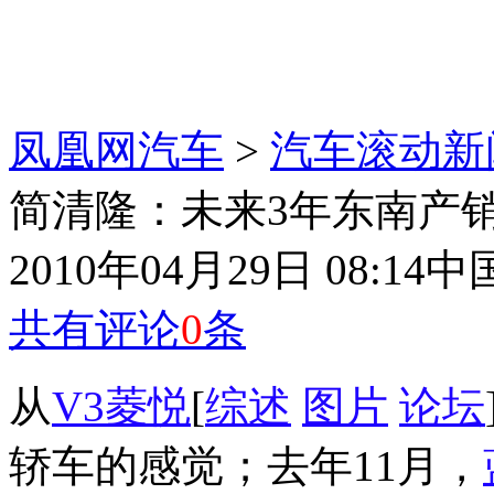
凤凰网汽车
>
汽车滚动新
简清隆：未来3年东南产销
2010年04月29日 08:14
中
共有评论
0
条
从
V3菱悦
[
综述
图片
论坛
轿车的感觉；去年11月，