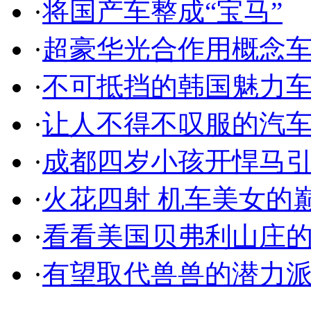
·
将国产车整成“宝马”
·
超豪华光合作用概念
·
不可抵挡的韩国魅力
·
让人不得不叹服的汽
·
成都四岁小孩开悍马
·
火花四射 机车美女的
·
看看美国贝弗利山庄
·
有望取代兽兽的潜力