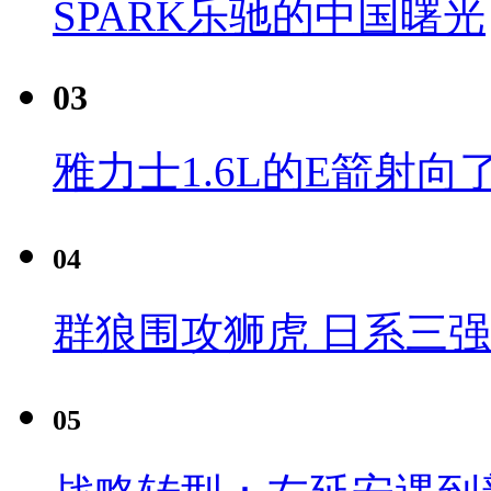
SPARK乐驰的中国曙光
03
雅力士1.6L的E箭射向
04
群狼围攻狮虎 日系三
05