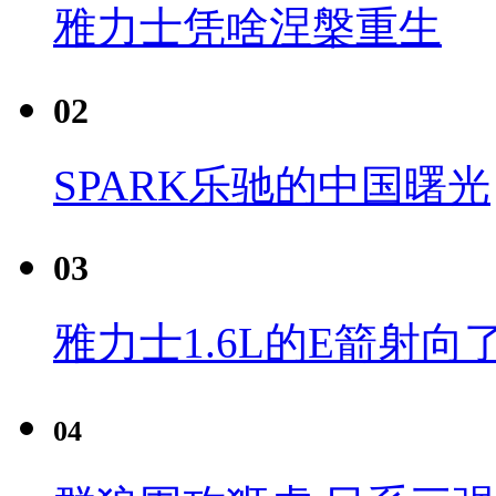
雅力士凭啥涅槃重生
02
SPARK乐驰的中国曙光
03
雅力士1.6L的E箭射向
04