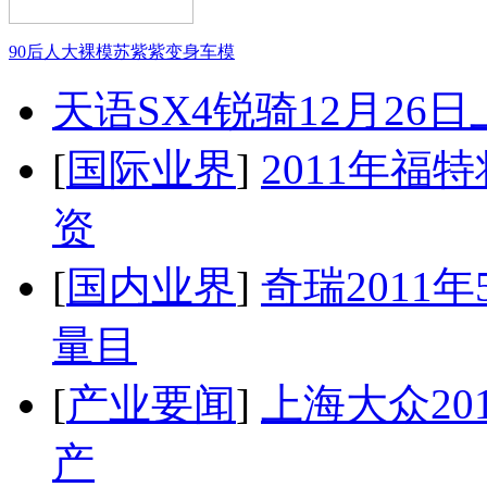
90后人大裸模苏紫紫变身车模
天语SX4锐骑12月26
[
国际业界
]
2011年
资
[
国内业界
]
奇瑞2011
量目
[
产业要闻
]
上海大众20
产