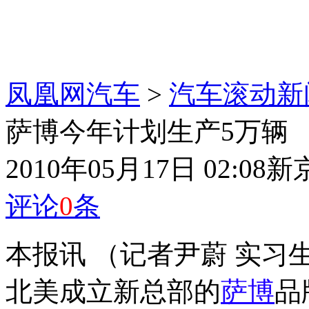
凤凰网汽车
>
汽车滚动新
萨博今年计划生产5万辆
2010年05月17日 02:08
新
评论
0
条
本报讯 （记者尹蔚 实
北美成立新总部的
萨博
品