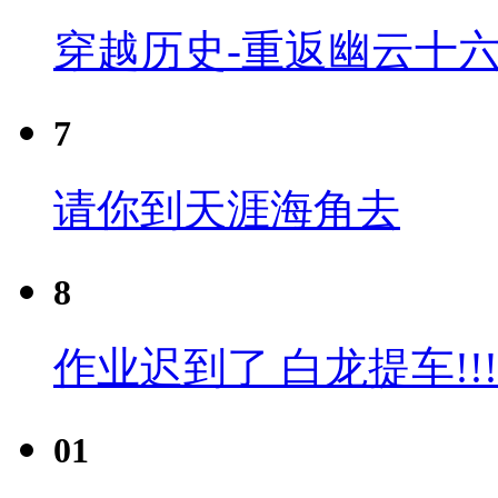
穿越历史-重返幽云十六
7
请你到天涯海角去
8
作业迟到了 白龙提车!!!
01