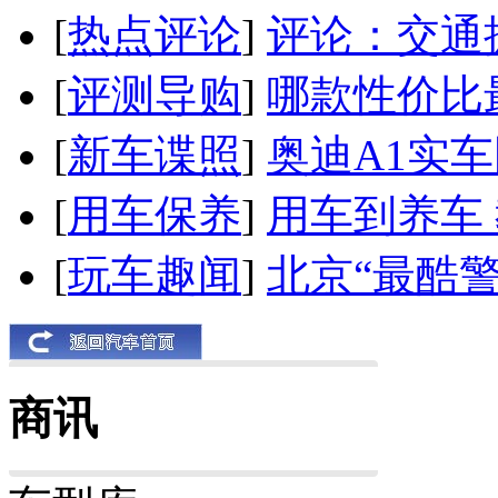
[
热点评论
]
评论：交通
[
评测导购
]
哪款性价比
[
新车谍照
]
奥迪A1实
[
用车保养
]
用车到养车
[
玩车趣闻
]
北京“最酷
商讯