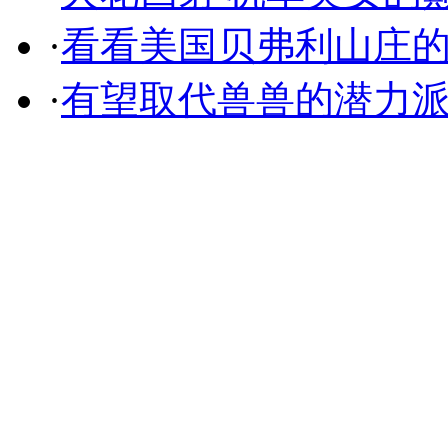
·
看看美国贝弗利山庄
·
有望取代兽兽的潜力