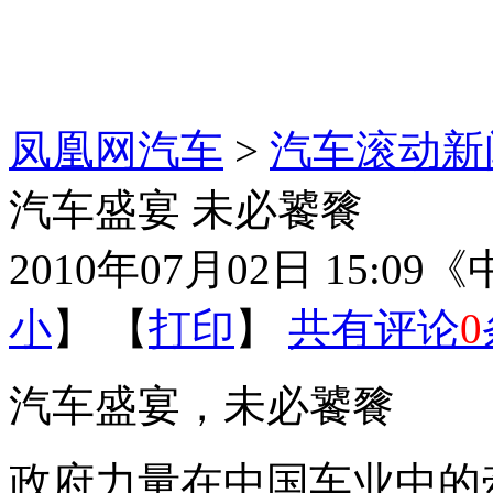
凤凰网汽车
>
汽车滚动新
汽车盛宴 未必饕餮
2010年07月02日 15:09
《
小
】 【
打印
】
共有评论
0
汽车盛宴，未必饕餮
政府力量在中国车业中的