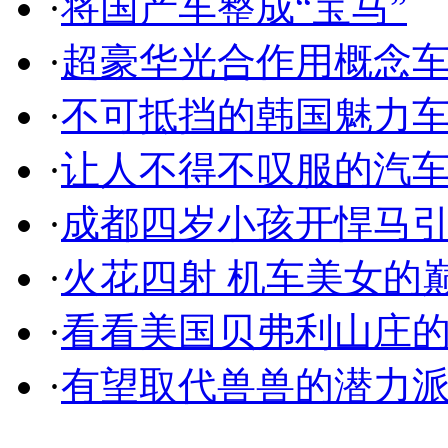
·
将国产车整成“宝马”
·
超豪华光合作用概念
·
不可抵挡的韩国魅力
·
让人不得不叹服的汽
·
成都四岁小孩开悍马
·
火花四射 机车美女的
·
看看美国贝弗利山庄
·
有望取代兽兽的潜力