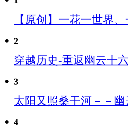
1
【原创】一花一世界、
2
穿越历史-重返幽云十
3
太阳又照桑干河－－幽
4