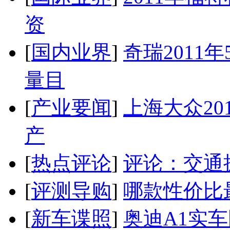
资
[
国内业界
]
奇瑞2011
量目
[
产业要闻
]
上海大众20
产
[
热点评论
]
评论：交通
[
评测导购
]
哪款性价比
[
新车谍照
]
奥迪A1实