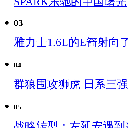
SPARK乐驰的中国曙光
03
雅力士1.6L的E箭射向
04
群狼围攻狮虎 日系三
05
战略转型：左延安遇到