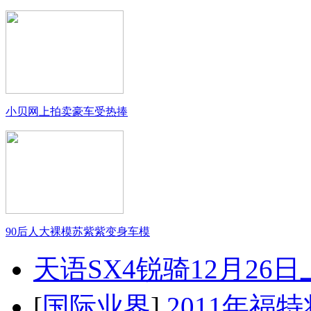
小贝网上拍卖豪车受热捧
90后人大裸模苏紫紫变身车模
天语SX4锐骑12月26
[
国际业界
]
2011年