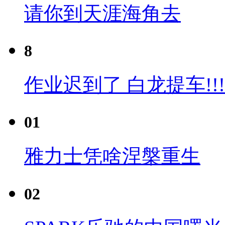
请你到天涯海角去
8
作业迟到了 白龙提车!!!
01
雅力士凭啥涅槃重生
02