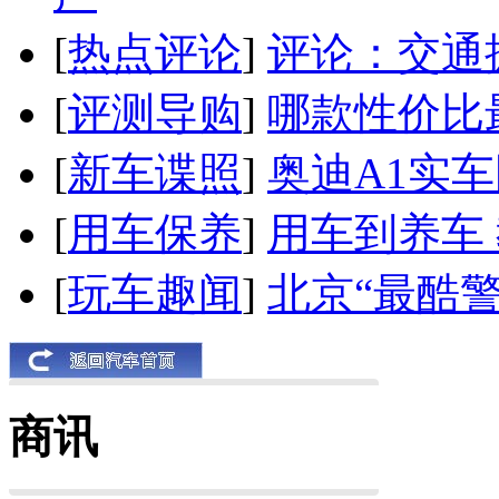
[
热点评论
]
评论：交通
[
评测导购
]
哪款性价比
[
新车谍照
]
奥迪A1实
[
用车保养
]
用车到养车
[
玩车趣闻
]
北京“最酷
商讯