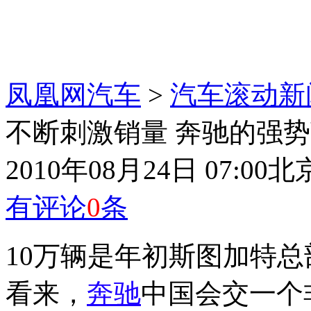
凤凰网汽车
>
汽车滚动新
不断刺激销量 奔驰的强
2010年08月24日 07:00
北
有评论
0
条
10万辆是年初斯图加特
看来，
奔驰
中国会交一个