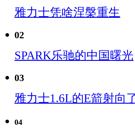
雅力士凭啥涅槃重生
02
SPARK乐驰的中国曙光
03
雅力士1.6L的E箭射向
04