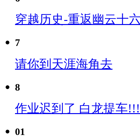
穿越历史-重返幽云十六
7
请你到天涯海角去
8
作业迟到了 白龙提车!!!
01