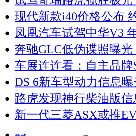
现代新款i40价格公布 约
凤凰汽车试驾中华V3 
奔驰GLC低伪谍照曝光
车展连连看：自主品牌S
DS 6新车型动力信息曝光
路虎发现神行柴油版信
新一代三菱ASX或推EV