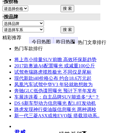
·按价格
·按品牌
精彩推荐
今日热图
昨日热图
热门文章排行
热门车款排行
将上市小排量SUV前瞻 高效环保新趋势
2017款奥迪A6配置曝光 或减重100公斤
试驾奇瑞路虎揽胜极光 不同仅是尾标
现代新款i40价格公布 约合18.6万元起
凤凰汽车试驾中华V3 年轻就敢想敢为
奔驰GLC低伪谍照曝光 预计下半年发布
车展连连看：自主品牌SUV能造多“大“？
DS 6新车型动力信息曝光 配1.8T发动机
路虎发现神行柴油版信息曝光 两种调校
新一代三菱ASX或推EVO版 搭载混动系..
君威