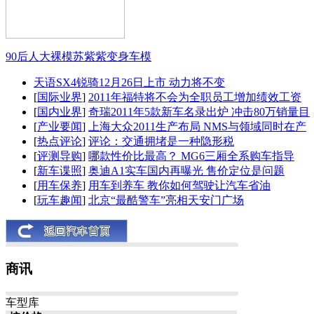
90后人大裸模苏紫紫变身车模
天语SX4锐骑12月26日上市 动力将不变
[
国际业界
]
2011年福特将不会为全职员工增加绩效工资
[
国内业界
]
奇瑞2011年5款新车名录出炉 冲击80万销量目
[
产业要闻
]
上海大众2011生产布局 NMS与领域同时在产
[
热点评论
]
评论：交通拥堵是一种隐形税
[
评测导购
]
哪款性价比最高？ MG6三厢全系购车指导
[
新车谍照
]
奥迪A1实车国内再曝光 售价定位是问题
[
用车保养
]
用车到养车 教你如何驾驶让汽车省油
[
玩车趣闻
]
北京“最酷警车”亮相天安门广场
商讯
车型库