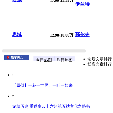
17.99-25.59万
伊兰特
思域
高尔夫
12.98-18.88万
酷车美女
论坛文章排行
今日热图
昨日热图
博客文章排行
1
【原创】一花一世界、一叶一如来
2
穿越历史-重返幽云十六州第五站宣化之路书