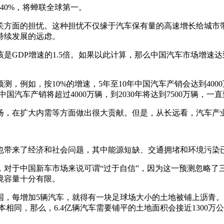
40%，将蝉联全球第一。
关方面的担忧。这种担忧不仅缘于汽车保有量的高速增长给城市
持续发展的远虑。
是GDP增速的1.5倍。如果以此计算，那么中国汽车市场增速达到
，例如，按10%的增速，5年至10年中国汽车产销会达到400
国汽车产销将超过4000万辆，到2030年将达到7500万辆，一
上扬，在扩大内需等方面做出很大贡献。但是，从长远看，汽车产
也带来了经济和社会问题，其中能源短缺、交通拥堵和环境污染
观预测，对于中国新车市场来说可谓“过于自信”，因为这一预测忽略
境容量十分有限。
美国，每增加5辆汽车，就得有一块足球场大小的土地被铺上沥青
相同，那么，6.4亿辆汽车需要铺平的土地面积会接近1300万