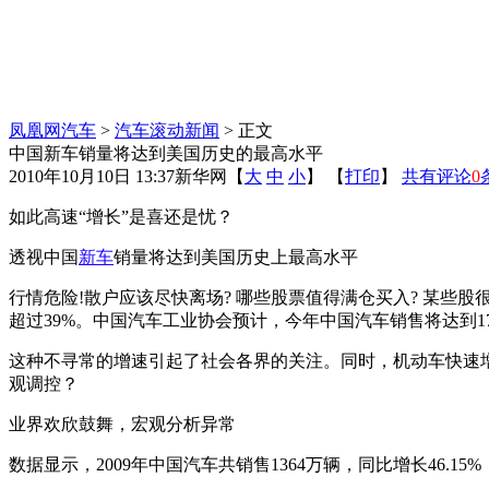
凤凰网汽车
>
汽车滚动新闻
> 正文
中国新车销量将达到美国历史的最高水平
2010年10月10日 13:37
新华网
【
大
中
小
】 【
打印
】
共有评论
0
如此高速“增长”是喜还是忧？
透视中国
新车
销量将达到美国历史上最高水平
行情危险!散户应该尽快离场? 哪些股票值得满仓买入? 某些股
超过39%。中国汽车工业协会预计，今年中国汽车销售将达到1
这种不寻常的增速引起了社会各界的关注。同时，机动车快速
观调控？
业界欢欣鼓舞，宏观分析异常
数据显示，2009年中国汽车共销售1364万辆，同比增长46.1