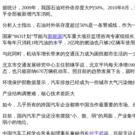
据统计，2009年，我国石油对外依存度大约50%。2010年
乎全部被新增汽车消耗。
分析人士指出，石油对外依存度超过50%是一条警戒线，作
国家“863计划”节能与
新能源
汽车重大项目监理咨询专家组组长
车每年只消耗1吨汽油的水平，2亿吨的燃油也只够2亿辆车使
与此同时，机动车增长带来的交通压力成为困扰都市生活的一
北京市交通发展研究中心主任郭继孚说，北京平均每天净增190
态，也只能容纳670万辆机动车。照目前的趋势发展下去，届
环境保护部数据显示，汽车排放已经成为一些城市大气污染物排
产业结构调整难，核心技术差距大
如今，几乎所有的跨国汽车企业都将中国当作最重要的市场。但
目前，国内汽车产业还没有摆脱“小、散、弱”的局面，产业集
弱小的地位。
中国汽车工程学会常务副理事长兼秘书长
付于武
说，目前无论