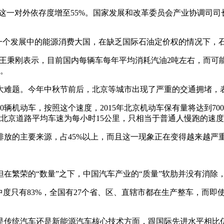
8月，这一对外依存度增至55%。国家发展和改革委员会产业协调司
为一个发展中的能源消费大国，在缺乏国际石油定价权的情况下，
王秉刚表示，目前国内每辆车每年平均消耗汽油2吨左右，而可
用。
大难题。今年中秋节前后，北京等城市出现了严重的交通拥堵，
0辆机动车，按照这个速度，2015年北京机动车保有量将达到7
时北京道路平均车速为每小时15公里，只相当于普通人慢跑的速
放的主要来源，占45%以上，而且这一现象正在变得越来越严
在繁荣的“数量”之下，中国汽车产业的“质量”软肋并没有消除
中度只有83%，全国有27个省、区、直辖市都在生产整车，而
是传统汽车还是新能源汽车核心技术方面，跟国际先进水平相比