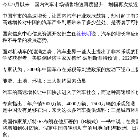
今年9月以来，国内汽车市场销售增速再度提升，增幅再次接近
中国车市的高速增长，让国内汽车行业欢欣鼓舞，却引起了有
高速增长对中国的汽车产业到底带来了多少益处、是否属于可
国家信息中心信息资源开发部主任
徐长明
说，汽车的增长率应该
种不寻常的发展态势。
面对机动车的汹涌之势，汽车业界一些人士提出了非常乐观的预测
学奖获得者、美联储经济学家爱德华·波利斯哥特预测，2020年中
专家认为，2009年中国车市在减税等刺激政策的拉动下逆市
能源、土地、环境：三大制约因素凸显
汽车的高速增长让中国快步进入了汽车社会，而这种高速增长
专家指出，年产销3000万辆、4000万辆、7500万辆的乐
是中国没有足够石油，来为这么多汽车提供燃料；三是城市环
美国作家莱斯特·R·布朗在他所著的《B模式》一书中说，在
将增加到6.4亿辆。假定中国每辆机动车的用地面积与欧洲、日本
食。