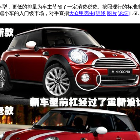
动机的车型，更低的排量为车主节省了一定消费税费。按照现行的标准来看，排量
高端小车的入门级市场，对手直指
大众
甲壳虫
[
综述
图片
论坛
]
1.6