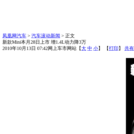
凤凰网汽车
>
汽车滚动新闻
> 正文
新款Mini本月28日上市 增1.4L动力降3万
2010年10月13日 07:42
网上车市网站
【
大
中
小
】 【
打印
】
共有