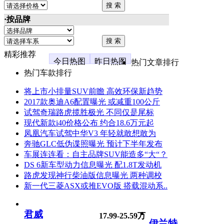
·按品牌
精彩推荐
今日热图
昨日热图
热门文章排行
热门车款排行
将上市小排量SUV前瞻 高效环保新趋势
2017款奥迪A6配置曝光 或减重100公斤
试驾奇瑞路虎揽胜极光 不同仅是尾标
现代新款i40价格公布 约合18.6万元起
凤凰汽车试驾中华V3 年轻就敢想敢为
奔驰GLC低伪谍照曝光 预计下半年发布
车展连连看：自主品牌SUV能造多“大“？
DS 6新车型动力信息曝光 配1.8T发动机
路虎发现神行柴油版信息曝光 两种调校
新一代三菱ASX或推EVO版 搭载混动系..
君威
17.99-25.59万
伊兰特