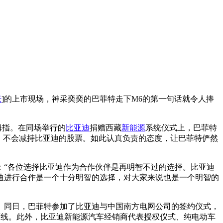
坛
]的上市现场，神采奕奕的巴菲特走下M6的第一句话就令人捧
拇指。在同场举行的
比亚迪
捐赠西藏
新能源
系统仪式上，巴菲特
，不会减持比亚迪的股票。如此认真负责的态度，让巴菲特俨然
示：“各位选择比亚迪作为合作伙伴是再明智不过的选择。比亚迪
迪进行合作是一个十分明智的选择，对大家来说也是一个明智的
辆。同日，巴菲特参加了比亚迪与中国南方电网公司的签约仪式，
的下线。此外，比亚迪新能源汽车经销商代表授权仪式、纯电动车