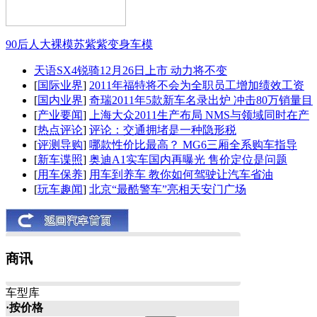
90后人大裸模苏紫紫变身车模
天语SX4锐骑12月26日上市 动力将不变
[
国际业界
]
2011年福特将不会为全职员工增加绩效工资
[
国内业界
]
奇瑞2011年5款新车名录出炉 冲击80万销量目
[
产业要闻
]
上海大众2011生产布局 NMS与领域同时在产
[
热点评论
]
评论：交通拥堵是一种隐形税
[
评测导购
]
哪款性价比最高？ MG6三厢全系购车指导
[
新车谍照
]
奥迪A1实车国内再曝光 售价定位是问题
[
用车保养
]
用车到养车 教你如何驾驶让汽车省油
[
玩车趣闻
]
北京“最酷警车”亮相天安门广场
商讯
车型库
·按价格