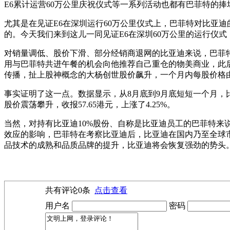
E6累计运营60万公里庆祝仪式等一系列活动也都有巴菲特的捧
尤其是在见证E6在深圳运行60万公里仪式上，巴菲特对比亚迪
的。今天我们来到这儿一同见证E6在深圳60万公里的运行仪式
对销量调低、股价下滑、部分经销商退网的比亚迪来说，巴菲特
用与巴菲特共进午餐的机会向他推荐自己重仓的物美商业，此后
传播，扯上股神概念的大杨创世股价飙升，一个月内每股价格由
事实证明了这一点。数据显示，从8月底到9月底短短一个月，
股价震荡攀升，收报57.65港元，上涨了4.25%。
当然，对持有比亚迪10%股份、自称是比亚迪员工的巴菲特
效应的影响，巴菲特在考察比亚迪后，比亚迪在国内乃至全球
品技术的成熟和品质品牌的提升，比亚迪将会恢复强劲的势头
共有评论
0
条
点击查看
用户名
密码