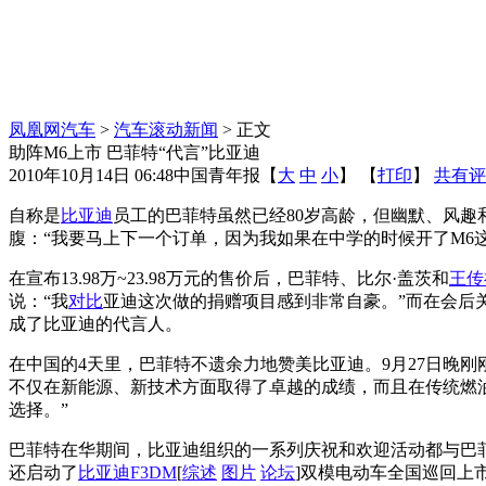
凤凰网汽车
>
汽车滚动新闻
> 正文
助阵M6上市 巴菲特“代言”比亚迪
2010年10月14日 06:48
中国青年报
【
大
中
小
】 【
打印
】
共有评
自称是
比亚迪
员工的巴菲特虽然已经80岁高龄，但幽默、风趣
腹：“我要马上下一个订单，因为我如果在中学的时候开了M6
在宣布13.98万~23.98万元的售价后，巴菲特、比尔·盖茨和
王传
说：“我
对比
亚迪这次做的捐赠项目感到非常自豪。”而在会后
成了比亚迪的代言人。
在中国的4天里，巴菲特不遗余力地赞美比亚迪。9月27日晚刚
不仅在新能源、新技术方面取得了卓越的成绩，而且在传统燃
选择。”
巴菲特在华期间，比亚迪组织的一系列庆祝和欢迎活动都与巴菲
还启动了
比亚迪F3DM
[
综述
图片
论坛
]双模电动车全国巡回上