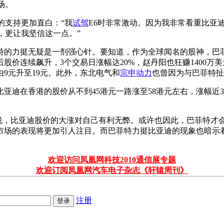
场。
的支持更加直白：“我
试驾
E6时非常激动。因为我非常看重比亚
，更让我坚信这一点。”
的力挺无疑是一剂强心针。要知道，作为全球闻名的股神，巴菲
股价连续飙升，3个交易日涨幅达20%，赵丹阳也狂赚1400万
9元升至19元。此外，东北电气和
宗申动力
也曾因为与巴菲特扯
比亚迪在香港的股价从不到45港元一路涨至58港元左右，涨幅近
来说，比亚迪股价的大涨对自己有利无弊。或许也因此，巴菲特才
市场的表现将更加引人注目。而巴菲特力挺比亚迪的现象也暗示
。
欢迎访问凤凰网科技2010通信展专题
欢迎订阅凤凰网汽车电子杂志《轩辕周刊》
注册