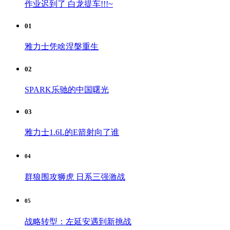
作业迟到了 白龙提车!!!~
01
雅力士凭啥涅槃重生
02
SPARK乐驰的中国曙光
03
雅力士1.6L的E箭射向了谁
04
群狼围攻狮虎 日系三强激战
05
战略转型：左延安遇到新挑战