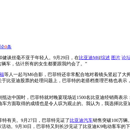
论
0
条
和健谈丝毫不亚于年轻人。9月29日，在
比亚迪M6
[
综述
图片
论
这辆车，估计所有的女生都要跟我约会了。”
福
等人一起与M6合影，巴菲特还非常配合地对着镜头竖起了大
关于比亚迪股票的处理问题上，巴菲特的老搭档查理芒格也表示
刚抵达中国时，巴菲特就对晚宴现场近1500名比亚迪经销商表
油车方面取得的成绩也是令人叹为观止的。我认为，我选择比亚
特有关。9月27日，巴菲特见证了
比亚迪汽车
销售突破100万
市活动。9月30日，巴菲特又到长沙见证了比亚迪K9电动客车