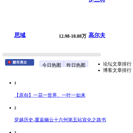
思域
高尔夫
12.98-18.88万
酷车美女
论坛文章排行
今日热图
昨日热图
博客文章排行
1
【原创】一花一世界、一叶一如来
2
穿越历史-重返幽云十六州第五站宣化之路书
3