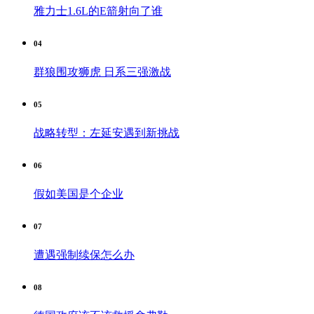
雅力士1.6L的E箭射向了谁
04
群狼围攻狮虎 日系三强激战
05
战略转型：左延安遇到新挑战
06
假如美国是个企业
07
遭遇强制续保怎么办
08