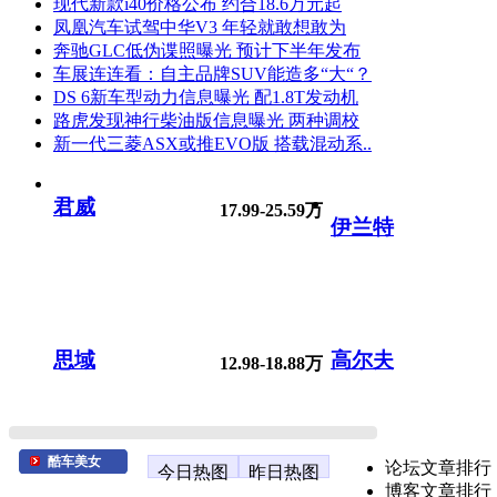
现代新款i40价格公布 约合18.6万元起
凤凰汽车试驾中华V3 年轻就敢想敢为
奔驰GLC低伪谍照曝光 预计下半年发布
车展连连看：自主品牌SUV能造多“大“？
DS 6新车型动力信息曝光 配1.8T发动机
路虎发现神行柴油版信息曝光 两种调校
新一代三菱ASX或推EVO版 搭载混动系..
君威
17.99-25.59万
伊兰特
思域
高尔夫
12.98-18.88万
酷车美女
论坛文章排行
今日热图
昨日热图
博客文章排行