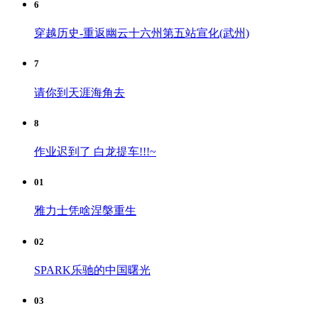
6
穿越历史-重返幽云十六州第五站宣化(武州)
7
请你到天涯海角去
8
作业迟到了 白龙提车!!!~
01
雅力士凭啥涅槃重生
02
SPARK乐驰的中国曙光
03