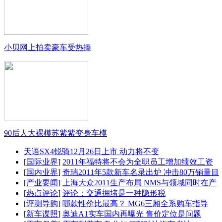
小贝网上拍卖豪车受热捧
90后人大裸模苏紫紫变身车模
天语SX4锐骑12月26日上市 动力将不变
[
国际业界
]
2011年福特将不会为全职员工增加绩效工资
[
国内业界
]
奇瑞2011年5款新车名录出炉 冲击80万销量目
[
产业要闻
]
上海大众2011生产布局 NMS与领域同时在产
[
热点评论
]
评论：交通拥堵是一种隐形税
[
评测导购
]
哪款性价比最高？ MG6三厢全系购车指导
[
新车谍照
]
奥迪A1实车国内再曝光 售价定位是问题