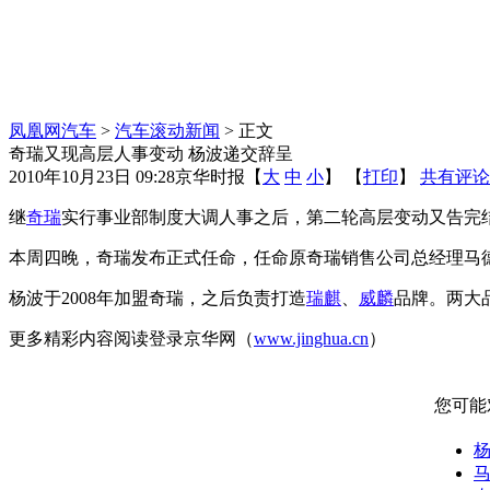
凤凰网汽车
>
汽车滚动新闻
> 正文
奇瑞又现高层人事变动 杨波递交辞呈
2010年10月23日 09:28
京华时报
【
大
中
小
】 【
打印
】
共有评论
继
奇瑞
实行事业部制度大调人事之后，第二轮高层变动又告完
本周四晚，奇瑞发布正式任命，任命原奇瑞销售公司总经理马
杨波于2008年加盟奇瑞，之后负责打造
瑞麒
、
威麟
品牌。两大
更多精彩内容阅读登录京华网（
www.jinghua.cn
）
您可能