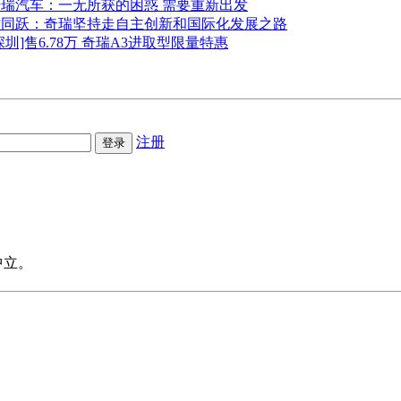
奇瑞汽车：一无所获的困惑 需要重新出发
尹同跃：奇瑞坚持走自主创新和国际化发展之路
深圳]售6.78万 奇瑞A3进取型限量特惠
注册
中立。