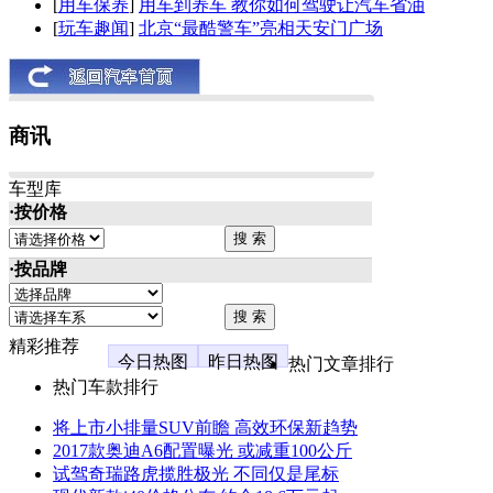
[
用车保养
]
用车到养车 教你如何驾驶让汽车省油
[
玩车趣闻
]
北京“最酷警车”亮相天安门广场
商讯
车型库
·按价格
·按品牌
精彩推荐
今日热图
昨日热图
热门文章排行
热门车款排行
将上市小排量SUV前瞻 高效环保新趋势
2017款奥迪A6配置曝光 或减重100公斤
试驾奇瑞路虎揽胜极光 不同仅是尾标