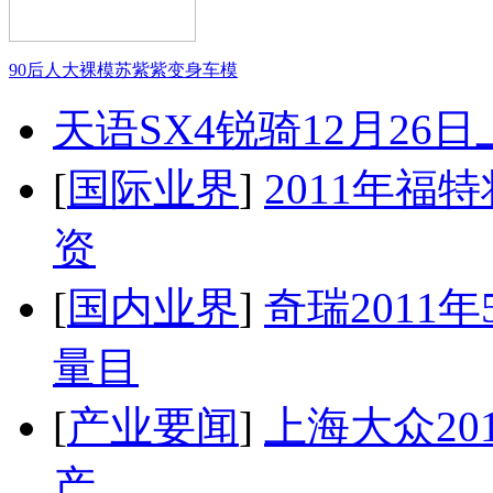
90后人大裸模苏紫紫变身车模
天语SX4锐骑12月26
[
国际业界
]
2011年
资
[
国内业界
]
奇瑞2011
量目
[
产业要闻
]
上海大众20
产