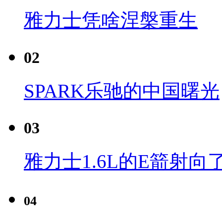
雅力士凭啥涅槃重生
02
SPARK乐驰的中国曙光
03
雅力士1.6L的E箭射向
04