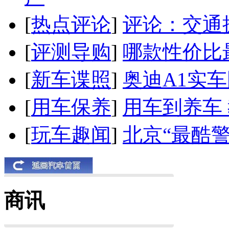
[
热点评论
]
评论：交通
[
评测导购
]
哪款性价比
[
新车谍照
]
奥迪A1实
[
用车保养
]
用车到养车
[
玩车趣闻
]
北京“最酷
商讯