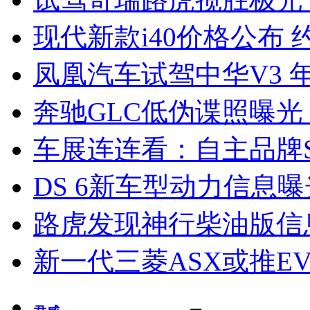
现代新款i40价格公布 约
凤凰汽车试驾中华V3 
奔驰GLC低伪谍照曝光
车展连连看：自主品牌S
DS 6新车型动力信息曝光
路虎发现神行柴油版信
新一代三菱ASX或推EV