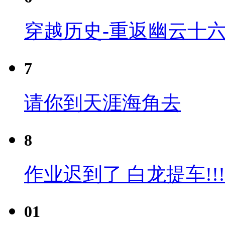
穿越历史-重返幽云十六
7
请你到天涯海角去
8
作业迟到了 白龙提车!!!
01