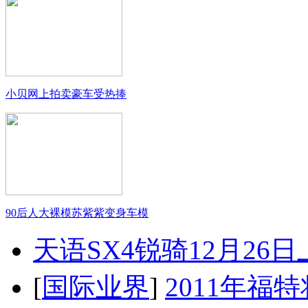
小贝网上拍卖豪车受热捧
90后人大裸模苏紫紫变身车模
天语SX4锐骑12月26
[
国际业界
]
2011年