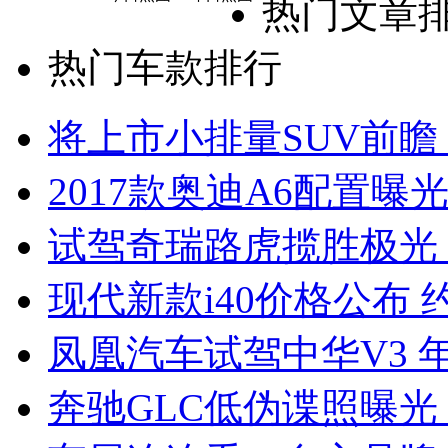
热门文章
热门车款排行
将上市小排量SUV前瞻
2017款奥迪A6配置曝光
试驾奇瑞路虎揽胜极光
现代新款i40价格公布 约
凤凰汽车试驾中华V3 
奔驰GLC低伪谍照曝光