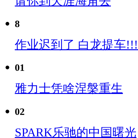
请你到天涯海角去
8
作业迟到了 白龙提车!!!
01
雅力士凭啥涅槃重生
02
SPARK乐驰的中国曙光