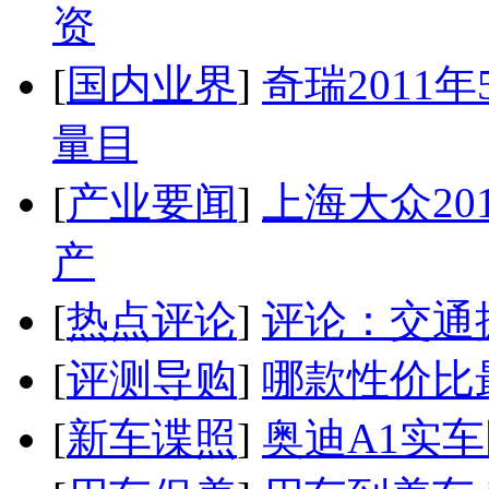
资
[
国内业界
]
奇瑞2011
量目
[
产业要闻
]
上海大众20
产
[
热点评论
]
评论：交通
[
评测导购
]
哪款性价比
[
新车谍照
]
奥迪A1实