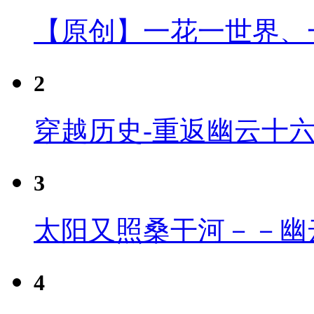
【原创】一花一世界、
2
穿越历史-重返幽云十
3
太阳又照桑干河－－幽
4