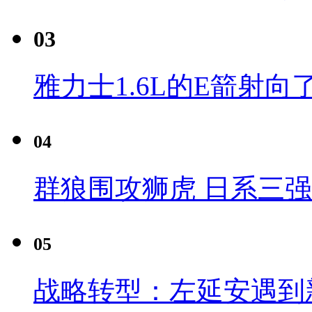
03
雅力士1.6L的E箭射向
04
群狼围攻狮虎 日系三
05
战略转型：左延安遇到