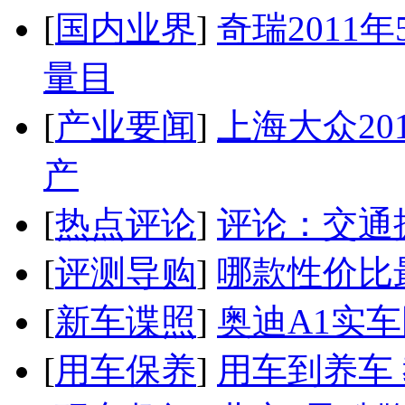
[
国内业界
]
奇瑞2011
量目
[
产业要闻
]
上海大众20
产
[
热点评论
]
评论：交通
[
评测导购
]
哪款性价比
[
新车谍照
]
奥迪A1实
[
用车保养
]
用车到养车