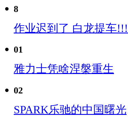
8
作业迟到了 白龙提车!!!
01
雅力士凭啥涅槃重生
02
SPARK乐驰的中国曙光