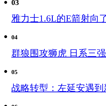
03
雅力士1.6L的E箭射向
04
群狼围攻狮虎 日系三
05
战略转型：左延安遇到