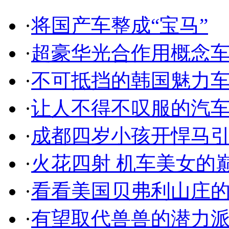
·
将国产车整成“宝马”
·
超豪华光合作用概念
·
不可抵挡的韩国魅力
·
让人不得不叹服的汽
·
成都四岁小孩开悍马
·
火花四射 机车美女的
·
看看美国贝弗利山庄
·
有望取代兽兽的潜力