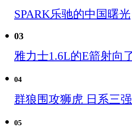
SPARK乐驰的中国曙光
03
雅力士1.6L的E箭射向
04
群狼围攻狮虎 日系三
05