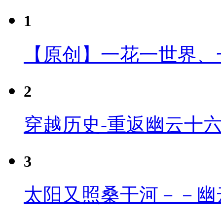
1
【原创】一花一世界、
2
穿越历史-重返幽云十
3
太阳又照桑干河－－幽