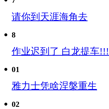
7
请你到天涯海角去
8
作业迟到了 白龙提车!!!
01
雅力士凭啥涅槃重生
02