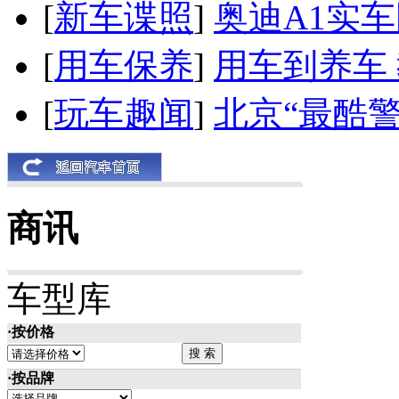
[
新车谍照
]
奥迪A1实
[
用车保养
]
用车到养车
[
玩车趣闻
]
北京“最酷
商讯
车型库
·按价格
·按品牌