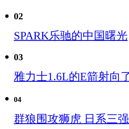
02
SPARK乐驰的中国曙光
03
雅力士1.6L的E箭射向
04
群狼围攻狮虎 日系三