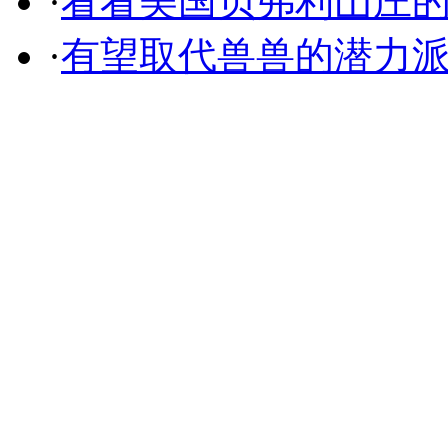
·
看看美国贝弗利山庄
·
有望取代兽兽的潜力