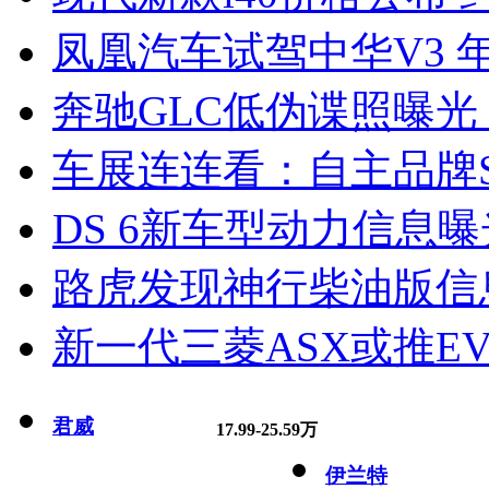
凤凰汽车试驾中华V3 
奔驰GLC低伪谍照曝光
车展连连看：自主品牌S
DS 6新车型动力信息曝光
路虎发现神行柴油版信
新一代三菱ASX或推EV
君威
17.99-25.59万
伊兰特