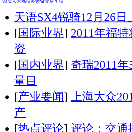
90后人大裸模苏紫紫变身车模
天语SX4锐骑12月26
[
国际业界
]
2011年
资
[
国内业界
]
奇瑞2011
量目
[
产业要闻
]
上海大众20
产
[
热点评论
]
评论：交通