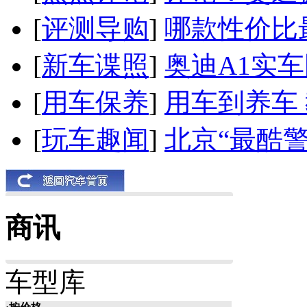
[
评测导购
]
哪款性价比
[
新车谍照
]
奥迪A1实
[
用车保养
]
用车到养车
[
玩车趣闻
]
北京“最酷
商讯
车型库