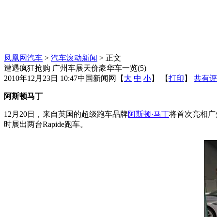
凤凰网汽车
>
汽车滚动新闻
> 正文
遭遇疯狂抢购 广州车展天价豪华车一览(5)
2010年12月23日 10:47
中国新闻网
【
大
中
小
】 【
打印
】
共有评
阿斯顿马丁
12月20日，来自英国的超级跑车品牌
阿斯顿·马丁
将首次亮相广
时展出两台Rapide跑车。