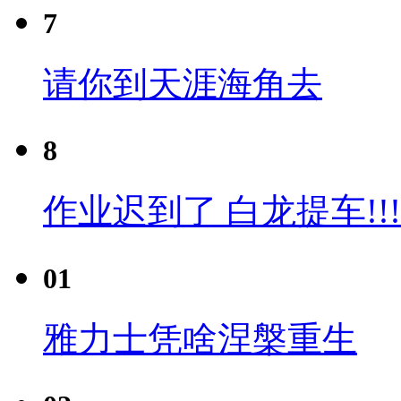
7
请你到天涯海角去
8
作业迟到了 白龙提车!!!
01
雅力士凭啥涅槃重生