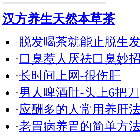
汉方养生天然本草茶
·
脱发喝茶就能止脱生
·
口臭惹人厌祛口臭妙
·
长时间上网-很伤肝
·
男人啤酒肚-头上6把刀
·
应酬多的人常用养肝
·
老胃病养胃的简单方