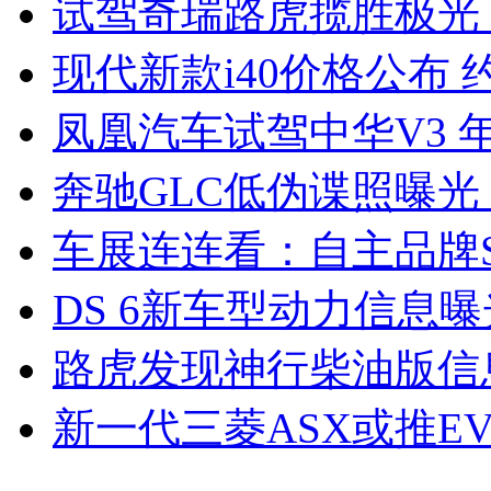
试驾奇瑞路虎揽胜极光
现代新款i40价格公布 约
凤凰汽车试驾中华V3 
奔驰GLC低伪谍照曝光
车展连连看：自主品牌S
DS 6新车型动力信息曝光
路虎发现神行柴油版信
新一代三菱ASX或推EV