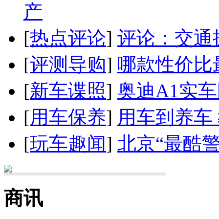
产
[
热点评论
]
评论：交通
[
评测导购
]
哪款性价比
[
新车谍照
]
奥迪A1实
[
用车保养
]
用车到养车
[
玩车趣闻
]
北京“最酷
商讯