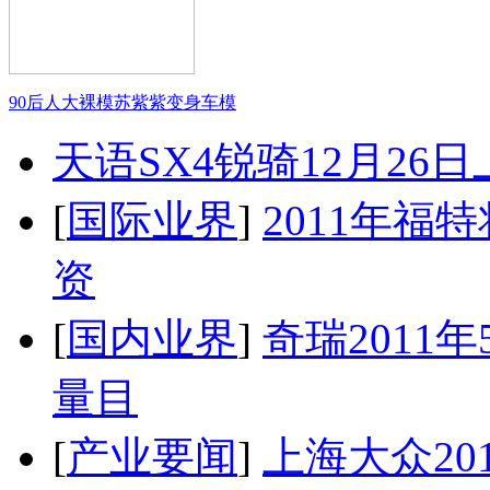
90后人大裸模苏紫紫变身车模
天语SX4锐骑12月26
[
国际业界
]
2011年
资
[
国内业界
]
奇瑞2011
量目
[
产业要闻
]
上海大众20