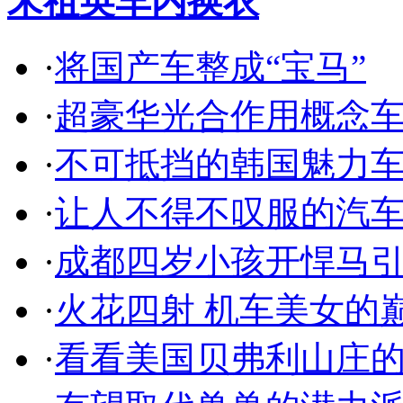
宋祖英车内换衣
·
将国产车整成“宝马”
·
超豪华光合作用概念
·
不可抵挡的韩国魅力
·
让人不得不叹服的汽
·
成都四岁小孩开悍马
·
火花四射 机车美女的
·
看看美国贝弗利山庄