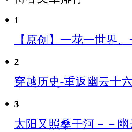
1
【原创】一花一世界、
2
穿越历史-重返幽云十
3
太阳又照桑干河－－幽