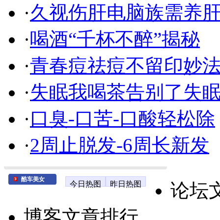
·
久视伤肝电脑族需养
·
喝酒“千杯不醉”揭秘
·
青春痘祛痘不留印妙
·
失眠我喝茶告别了失
·
口臭-口苦-口酸轻松除
·
2周止脱发-6周长新发
酷车美女
今日热图
昨日热图
论坛
博客文章排行