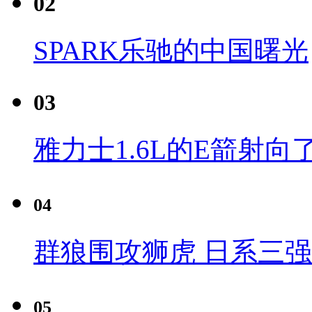
02
SPARK乐驰的中国曙光
03
雅力士1.6L的E箭射向
04
群狼围攻狮虎 日系三
05