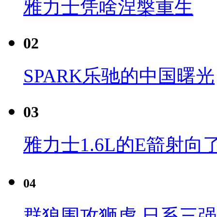
雅力士凭啥涅槃重生
02
SPARK乐驰的中国曙光
03
雅力士1.6L的E箭射向
04
群狼围攻狮虎 日系三