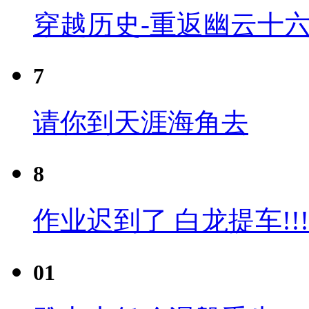
穿越历史-重返幽云十六
7
请你到天涯海角去
8
作业迟到了 白龙提车!!!
01