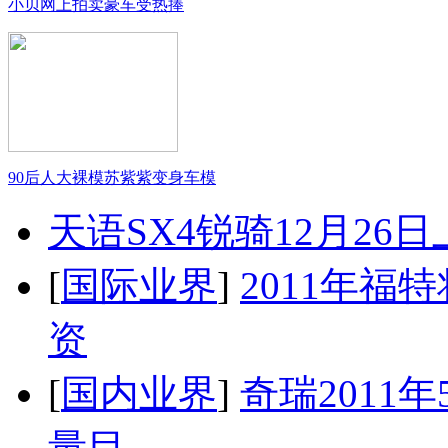
小贝网上拍卖豪车受热捧
90后人大裸模苏紫紫变身车模
天语SX4锐骑12月26
[
国际业界
]
2011年
资
[
国内业界
]
奇瑞2011
量目