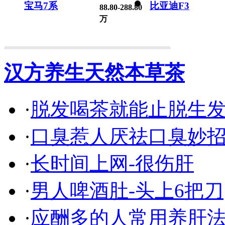
宝马7系
比亚迪F3
88.80-288.80
万
汉方养生天然本草茶
·
脱发喝茶就能止脱生
·
口臭惹人厌祛口臭妙
·
长时间上网-很伤肝
·
男人啤酒肚-头上6把刀
·
应酬多的人常用养肝