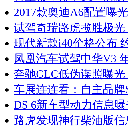
2017款奥迪A6配置曝光
试驾奇瑞路虎揽胜极光
现代新款i40价格公布 约
凤凰汽车试驾中华V3 
奔驰GLC低伪谍照曝光
车展连连看：自主品牌S
DS 6新车型动力信息曝光
路虎发现神行柴油版信