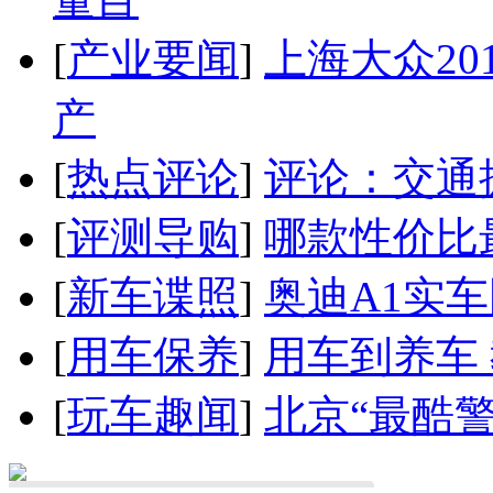
[
产业要闻
]
上海大众20
产
[
热点评论
]
评论：交通
[
评测导购
]
哪款性价比
[
新车谍照
]
奥迪A1实
[
用车保养
]
用车到养车
[
玩车趣闻
]
北京“最酷