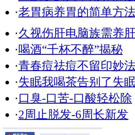
·
老胃病养胃的简单方
·
久视伤肝电脑族需养
·
喝酒“千杯不醉”揭秘
·
青春痘祛痘不留印妙
·
失眠我喝茶告别了失
·
口臭-口苦-口酸轻松除
·
2周止脱发-6周长新发