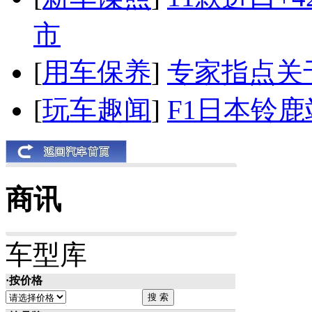
市
[
用车保养
]
专家指点关
[
玩车趣闻
]
F1日本铃
商讯
车型库
·按价格