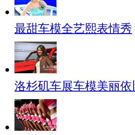
最甜车模全艺熙表情秀
洛杉矶车展车模美丽依