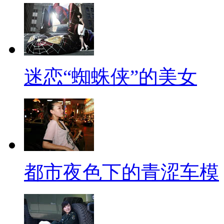
迷恋“蜘蛛侠”的美女
都市夜色下的青涩车模