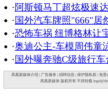
·
阿斯顿马丁超炫极速达
·
国外汽车牌照"666"
·
恐怖车祸 纽博格林让
·
奥迪公主-车模周伟童
·
国外曝奔驰C级旅行车
凤凰新媒体介绍
|
广告服务
|
招聘信息
|
保护隐私权
|
免责
凤凰新媒体 版权所有 不得转载
legal@if