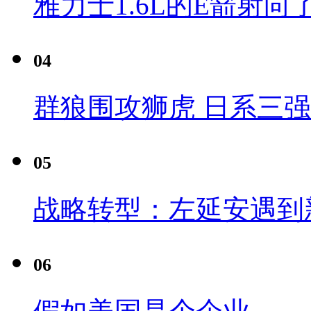
雅力士1.6L的E箭射向
04
群狼围攻狮虎 日系三
05
战略转型：左延安遇到
06