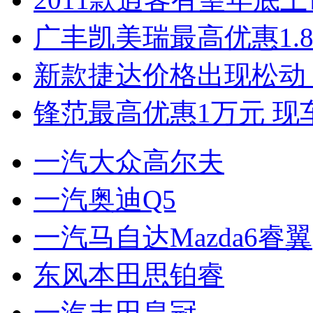
广丰凯美瑞最高优惠1.
新款捷达价格出现松动 
锋范最高优惠1万元 现
一汽大众高尔夫
一汽奥迪Q5
一汽马自达Mazda6睿翼
东风本田思铂睿
一汽丰田皇冠