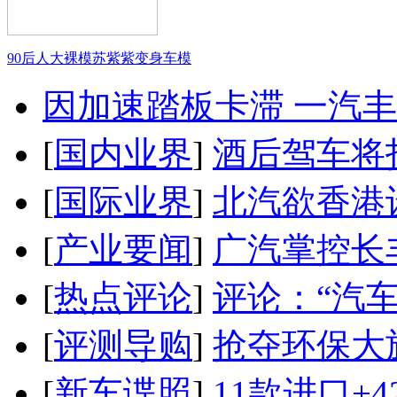
90后人大裸模苏紫紫变身车模
因加速踏板卡滞 一汽丰田
[
国内业界
]
酒后驾车将扣
[
国际业界
]
北汽欲香港
[
产业要闻
]
广汽掌控长
[
热点评论
]
评论：“汽
[
评测导购
]
抢夺环保大
[
新车谍照
]
11款进口+