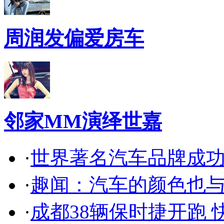
周润发偏爱房车
邻家MM演绎世嘉
·
世界著名汽车品牌成
·
趣闻：汽车的颜色也
·
成都38辆保时捷开跑 