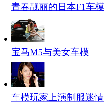
青春靓丽的日本F1车模
宝马M5与美女车模
车模玩家上演制服迷情