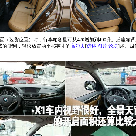
（装货位置）时，行李箱容量可从420增加到490升。后座靠背还
的便利，轻松放置两个46英寸的
高尔夫
[
综述
图片
论坛
]袋、