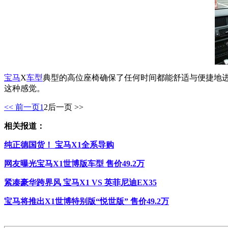
宝马
X
车型
典型的高位座椅确保了任何时间都能舒适与便捷地
这种感觉。
<< 前一页
1
2
后一页 >>
相关报道：
纯正德国货！ 宝马X1全系导购
网友曝光宝马X1世博版车型 售价49.2万
紧凑豪华跨界风 宝马X1 VS 英菲尼迪EX35
宝马将推出X1世博特别版“悦世版” 售价49.2万