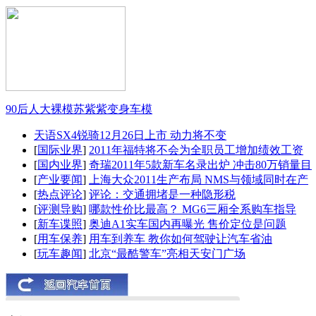
90后人大裸模苏紫紫变身车模
天语SX4锐骑12月26日上市 动力将不变
[
国际业界
]
2011年福特将不会为全职员工增加绩效工资
[
国内业界
]
奇瑞2011年5款新车名录出炉 冲击80万销量目
[
产业要闻
]
上海大众2011生产布局 NMS与领域同时在产
[
热点评论
]
评论：交通拥堵是一种隐形税
[
评测导购
]
哪款性价比最高？ MG6三厢全系购车指导
[
新车谍照
]
奥迪A1实车国内再曝光 售价定位是问题
[
用车保养
]
用车到养车 教你如何驾驶让汽车省油
[
玩车趣闻
]
北京“最酷警车”亮相天安门广场