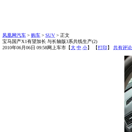
凤凰网汽车
>
购车
>
SUV
> 正文
宝马国产X1有望加长 与长轴版3系共线生产(2)
2010年06月06日 09:58
网上车市
【
大
中
小
】 【
打印
】
共有评论