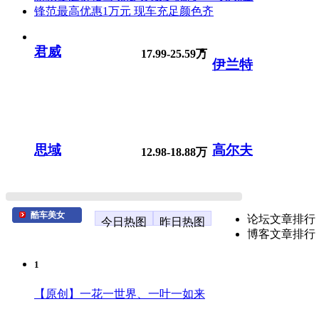
锋范最高优惠1万元 现车充足颜色齐
君威
17.99-25.59万
伊兰特
思域
高尔夫
12.98-18.88万
酷车美女
论坛文章排行
今日热图
昨日热图
博客文章排行
1
【原创】一花一世界、一叶一如来