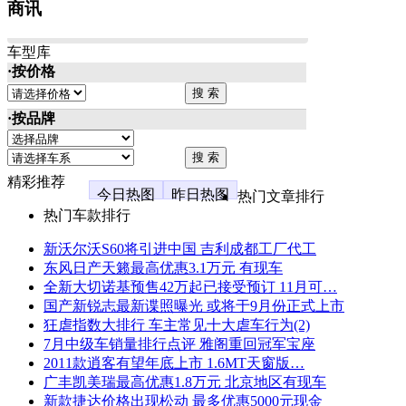
商讯
车型库
·按价格
·按品牌
精彩推荐
今日热图
昨日热图
热门文章排行
热门车款排行
新沃尔沃S60将引进中国 吉利成都工厂代工
东风日产天籁最高优惠3.1万元 有现车
全新大切诺基预售42万起已接受预订 11月可…
国产新锐志最新谍照曝光 或将于9月份正式上市
狂虐指数大排行 车主常见十大虐车行为(2)
7月中级车销量排行点评 雅阁重回冠军宝座
2011款逍客有望年底上市 1.6MT天窗版…
广丰凯美瑞最高优惠1.8万元 北京地区有现车
新款捷达价格出现松动 最多优惠5000元现金