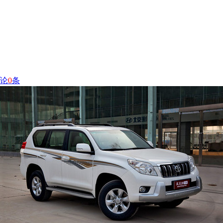
论
0
条