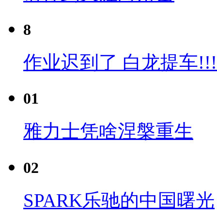
8
作业迟到了 白龙提车!!!
01
雅力士凭啥涅槃重生
02
SPARK乐驰的中国曙光