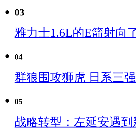
03
雅力士1.6L的E箭射向
04
群狼围攻狮虎 日系三
05
战略转型：左延安遇到