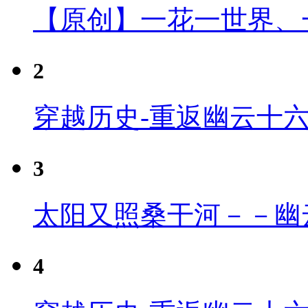
【原创】一花一世界、
2
穿越历史-重返幽云十
3
太阳又照桑干河－－幽
4