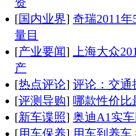
资
[
国内业界
]
奇瑞2011
量目
[
产业要闻
]
上海大众20
产
[
热点评论
]
评论：交通
[
评测导购
]
哪款性价比
[
新车谍照
]
奥迪A1实
[
用车保养
]
用车到养车