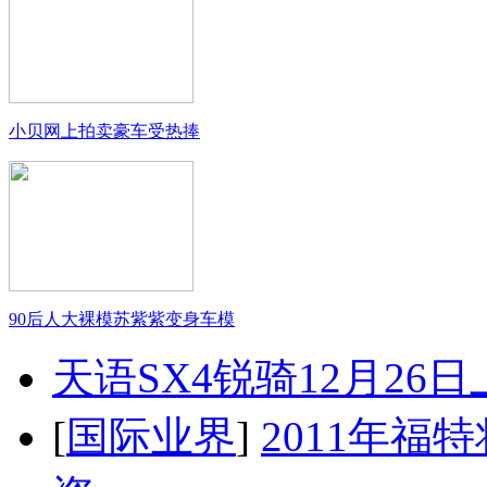
小贝网上拍卖豪车受热捧
90后人大裸模苏紫紫变身车模
天语SX4锐骑12月26
[
国际业界
]
2011年