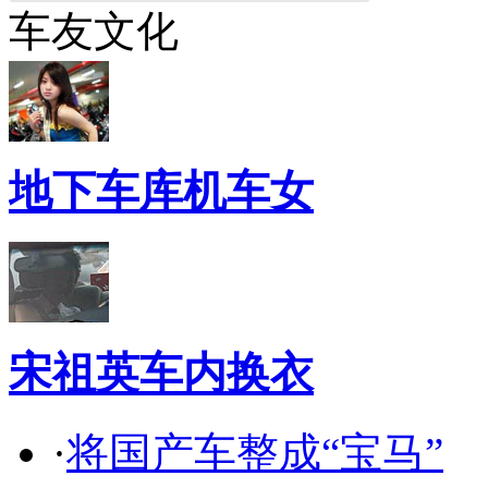
车友文化
地下车库机车女
宋祖英车内换衣
·
将国产车整成“宝马”