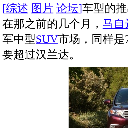
[
综述
图片
论坛
]
车型的推
在那之前的几个月，
马自
军中型
SUV
市场，同样是7
要超过汉兰达。