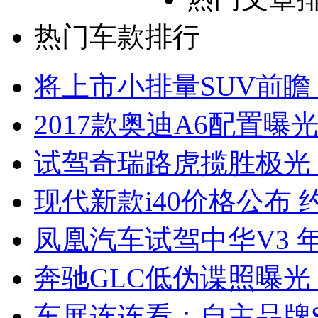
热门车款排行
将上市小排量SUV前瞻
2017款奥迪A6配置曝光
试驾奇瑞路虎揽胜极光
现代新款i40价格公布 约
凤凰汽车试驾中华V3 
奔驰GLC低伪谍照曝光
车展连连看：自主品牌S