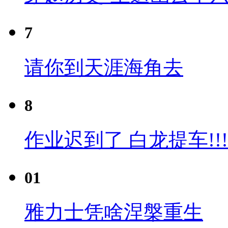
7
请你到天涯海角去
8
作业迟到了 白龙提车!!!
01
雅力士凭啥涅槃重生