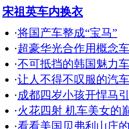
宋祖英车内换衣
·
将国产车整成“宝马”
·
超豪华光合作用概念
·
不可抵挡的韩国魅力
·
让人不得不叹服的汽
·
成都四岁小孩开悍马
·
火花四射 机车美女的
·
看看美国贝弗利山庄