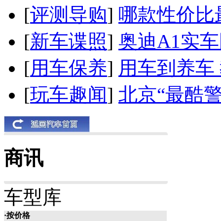
[
评测导购
]
哪款性价比
[
新车谍照
]
奥迪A1实
[
用车保养
]
用车到养车
[
玩车趣闻
]
北京“最酷
商讯
车型库
·按价格