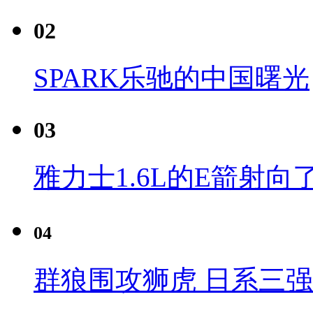
02
SPARK乐驰的中国曙光
03
雅力士1.6L的E箭射向
04
群狼围攻狮虎 日系三