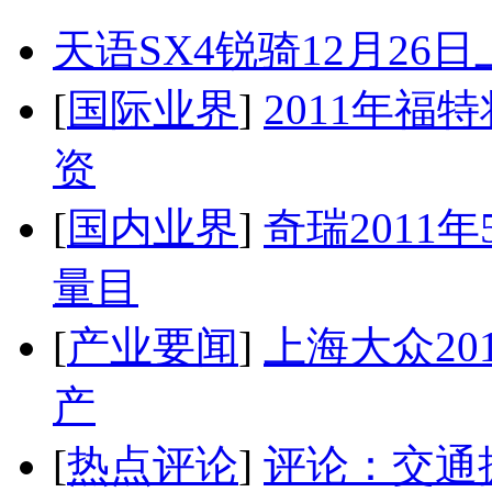
天语SX4锐骑12月26
[
国际业界
]
2011年
资
[
国内业界
]
奇瑞2011
量目
[
产业要闻
]
上海大众20
产
[
热点评论
]
评论：交通