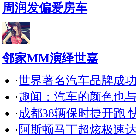
周润发偏爱房车
邻家MM演绎世嘉
·
世界著名汽车品牌成
·
趣闻：汽车的颜色也
·
成都38辆保时捷开跑 
·
阿斯顿马丁超炫极速达