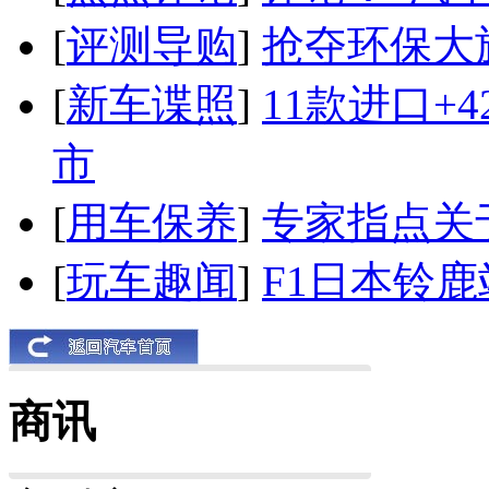
[
评测导购
]
抢夺环保大
[
新车谍照
]
11款进口+
市
[
用车保养
]
专家指点关
[
玩车趣闻
]
F1日本铃
商讯