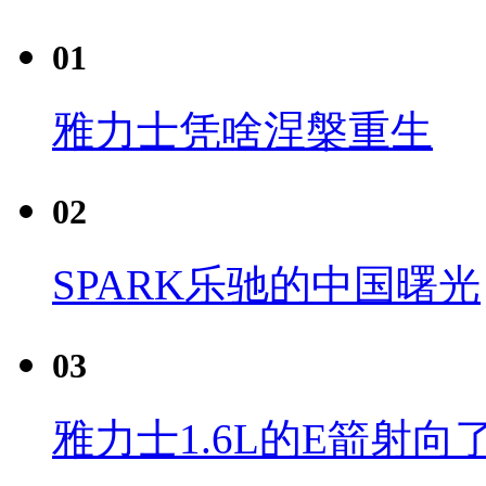
01
雅力士凭啥涅槃重生
02
SPARK乐驰的中国曙光
03
雅力士1.6L的E箭射向