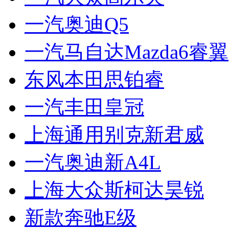
一汽奥迪Q5
一汽马自达Mazda6睿翼
东风本田思铂睿
一汽丰田皇冠
上海通用别克新君威
一汽奥迪新A4L
上海大众斯柯达昊锐
新款奔驰E级