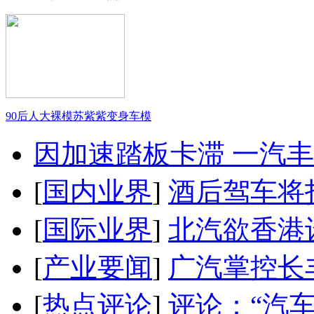
90后人大裸模苏紫紫变身车模
因加速踏板卡滞 一汽丰田
[
国内业界
]
酒后驾车将扣
[
国际业界
]
北汽欲香港
[
产业要闻
]
广汽掌控长
[
热点评论
]
评论：“汽