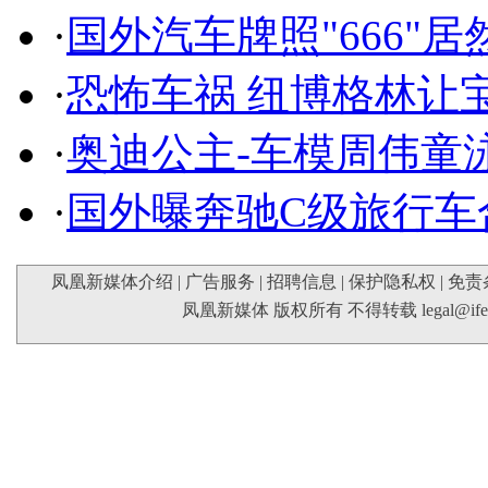
·
国外汽车牌照"666"
·
恐怖车祸 纽博格林让
·
奥迪公主-车模周伟童
·
国外曝奔驰C级旅行车
凤凰新媒体介绍
|
广告服务
|
招聘信息
|
保护隐私权
|
免责
凤凰新媒体 版权所有 不得转载
legal@if