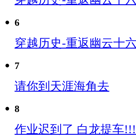
6
穿越历史-重返幽云十六
7
请你到天涯海角去
8
作业迟到了 白龙提车!!!