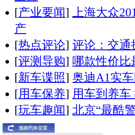
[
产业要闻
]
上海大众20
产
[
热点评论
]
评论：交通
[
评测导购
]
哪款性价比
[
新车谍照
]
奥迪A1实
[
用车保养
]
用车到养车
[
玩车趣闻
]
北京“最酷