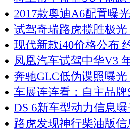
2017款奥迪A6配置曝光
试驾奇瑞路虎揽胜极光
现代新款i40价格公布 约
凤凰汽车试驾中华V3 
奔驰GLC低伪谍照曝光
车展连连看：自主品牌S
DS 6新车型动力信息曝光
路虎发现神行柴油版信