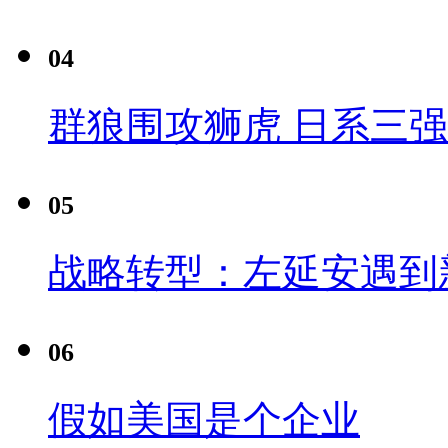
04
群狼围攻狮虎 日系三
05
战略转型：左延安遇到
06
假如美国是个企业