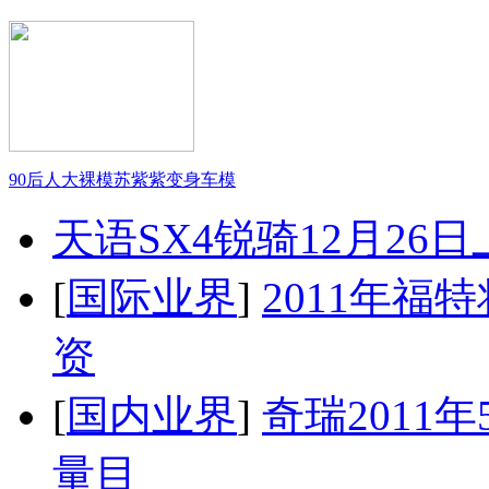
90后人大裸模苏紫紫变身车模
天语SX4锐骑12月26
[
国际业界
]
2011年
资
[
国内业界
]
奇瑞2011
量目