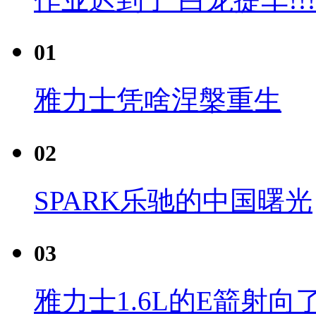
01
雅力士凭啥涅槃重生
02
SPARK乐驰的中国曙光
03
雅力士1.6L的E箭射向