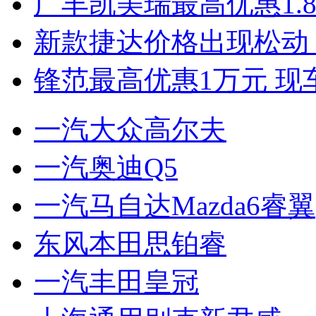
广丰凯美瑞最高优惠1.
新款捷达价格出现松动 
锋范最高优惠1万元 现
一汽大众高尔夫
一汽奥迪Q5
一汽马自达Mazda6睿翼
东风本田思铂睿
一汽丰田皇冠