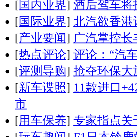
[
国内业界
]
酒后驾车将扣
[
国际业界
]
北汽欲香港
[
产业要闻
]
广汽掌控长
[
热点评论
]
评论：“汽
[
评测导购
]
抢夺环保大
[
新车谍照
]
11款进口+
市
[
用车保养
]
专家指点关
[
玩车趣闻
]
F1日本铃