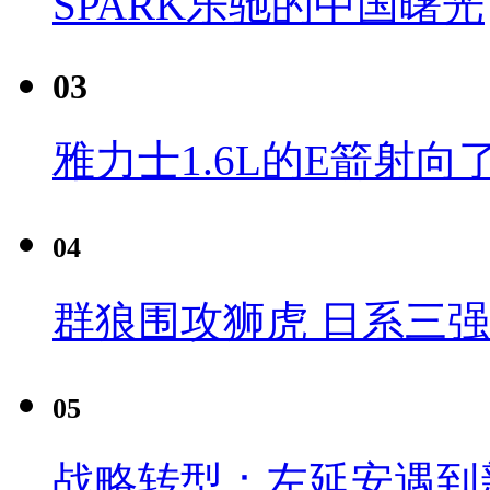
SPARK乐驰的中国曙光
03
雅力士1.6L的E箭射向
04
群狼围攻狮虎 日系三
05
战略转型：左延安遇到