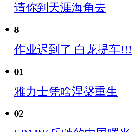
请你到天涯海角去
8
作业迟到了 白龙提车!!!
01
雅力士凭啥涅槃重生
02