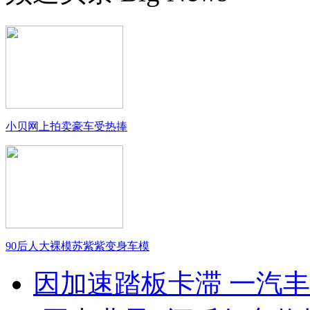
小贝网上拍卖豪车受热捧
90后人大裸模苏紫紫变身车模
因加速踏板卡滞 一汽丰田