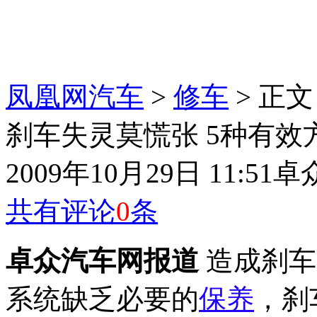
凤凰网汽车
>
修车
> 正文
刹车失灵莫慌张 5种有效
2009年10月29日 11:51
卓
共有评论
0
条
卓众汽车网报道
造成刹车
系统缺乏必要的
保养
，刹