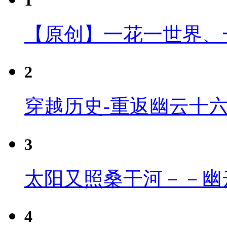
【原创】一花一世界、
2
穿越历史-重返幽云十
3
太阳又照桑干河－－幽
4