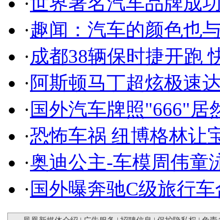
·
世界著名汽车品牌成
·
趣闻：汽车的颜色也
·
成都38辆保时捷开跑 
·
阿斯顿马丁超炫极速达
·
国外汽车牌照"666"
·
恐怖车祸 纽博格林让
·
奥迪公主-车模周伟童
·
国外曝奔驰C级旅行车