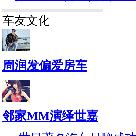
车友文化
周润发偏爱房车
邻家MM演绎世嘉