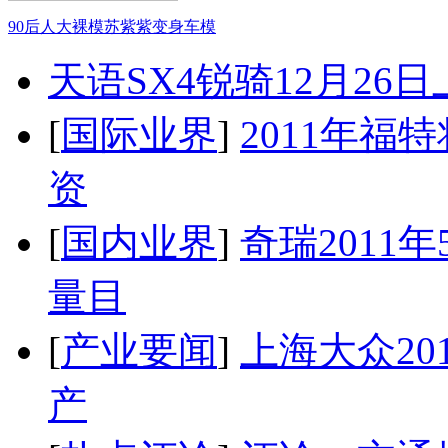
90后人大裸模苏紫紫变身车模
天语SX4锐骑12月26
[
国际业界
]
2011年
资
[
国内业界
]
奇瑞2011
量目
[
产业要闻
]
上海大众20
产