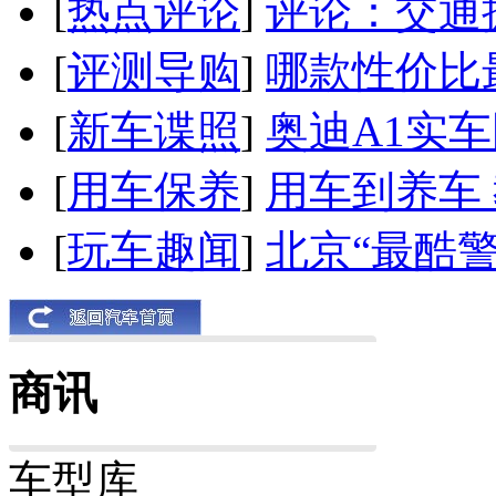
[
热点评论
]
评论：交通
[
评测导购
]
哪款性价比
[
新车谍照
]
奥迪A1实
[
用车保养
]
用车到养车
[
玩车趣闻
]
北京“最酷
商讯
车型库