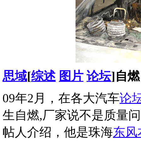
思域
[
综述
图片
论坛
]自
09年2月，在各大汽车
论
生自燃,厂家说不是质量问
帖人介绍，他是珠海
东风