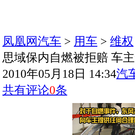
凤凰网汽车
>
用车
>
维权
思域保内自燃被拒赔 车主
2010年05月18日 14:34
汽
共有评论
0
条