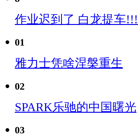
作业迟到了 白龙提车!!!
01
雅力士凭啥涅槃重生
02
SPARK乐驰的中国曙光
03