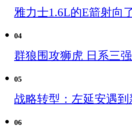
雅力士1.6L的E箭射向
04
群狼围攻狮虎 日系三
05
战略转型：左延安遇到
06