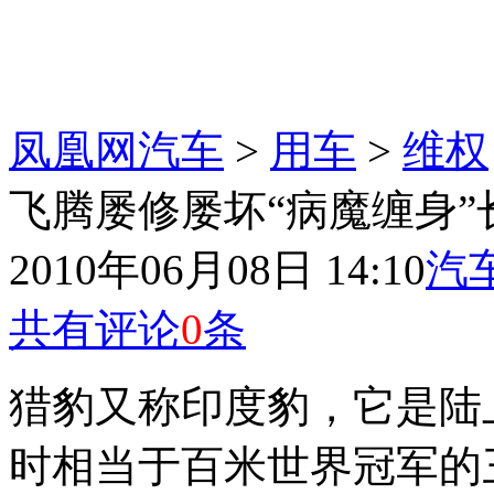
凤凰网汽车
>
用车
>
维权
飞腾屡修屡坏“病魔缠身”
2010年06月08日 14:10
汽
共有评论
0
条
猎豹又称印度豹，它是陆
时相当于百米世界冠军的