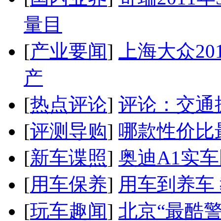
量目
[
产业要闻
]
上海大众20
产
[
热点评论
]
评论：交通
[
评测导购
]
哪款性价比
[
新车谍照
]
奥迪A1实
[
用车保养
]
用车到养车
[
玩车趣闻
]
北京“最酷