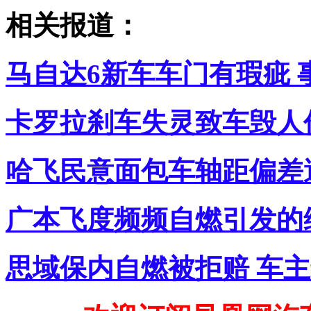
相关报道：
马自达6新车车门有瑕疵 
卡罗拉刹车失灵致车毁人
哈飞民意面包车轴距偏差
广本飞度频频自燃引发的
思域保内自燃被拒赔 车