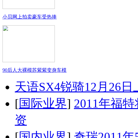
小贝网上拍卖豪车受热捧
90后人大裸模苏紫紫变身车模
天语SX4锐骑12月26
[
国际业界
]
2011年
资
[
国内业界
]
奇瑞2011