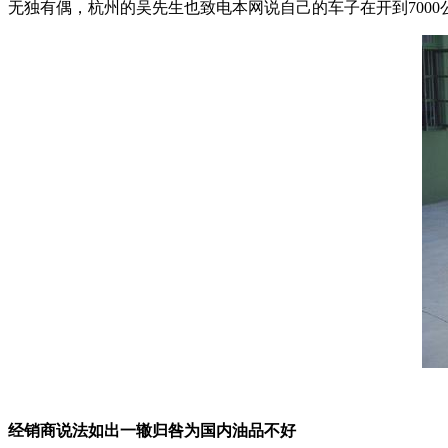
无独有偶，杭州的吴先生也致电本网说自己的车子在开到700
经销商说法如出一辙归咎为国内油品不好