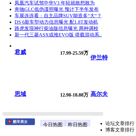
凤凰汽车试驾中华V3 年轻就敢想敢为
奔驰GLC低伪谍照曝光 预计下半年发布
车展连连看：自主品牌SUV能造多“大“？
DS 6新车型动力信息曝光 配1.8T发动机
路虎发现神行柴油版信息曝光 两种调校
新一代三菱ASX或推EVO版 搭载混动系..
君威
17.99-25.59万
伊兰特
思域
高尔夫
12.98-18.88万
酷车美女
论坛文章排行
今日热图
昨日热图
博客文章排行