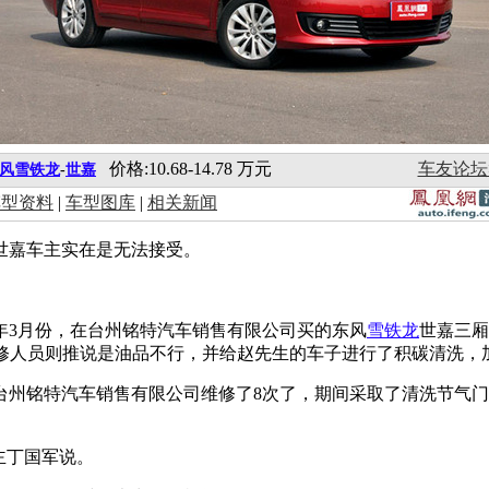
价格:10.68-14.78 万元
车友论坛
风雪铁龙
-
世嘉
车型资料
|
车型图库
|
相关新闻
世嘉车主实在是无法接受。
年3月份，在台州铭特汽车销售有限公司买的东风
雪铁龙
世嘉三厢
维修人员则推说是油品不行，并给赵先生的车子进行了积碳清洗，
台州铭特汽车销售有限公司维修了8次了，期间采取了清洗节气
主丁国军说。