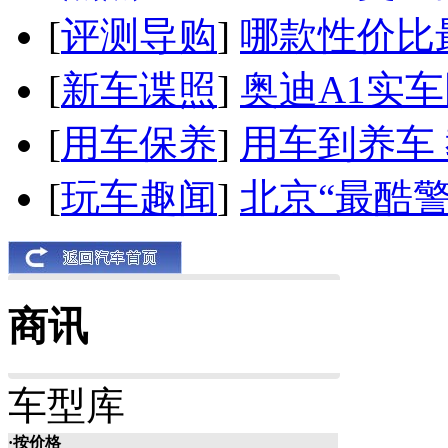
[
评测导购
]
哪款性价比
[
新车谍照
]
奥迪A1实
[
用车保养
]
用车到养车
[
玩车趣闻
]
北京“最酷
商讯
车型库
·按价格