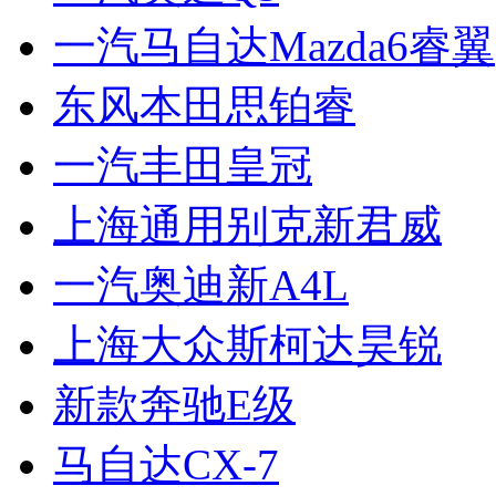
一汽马自达Mazda6睿翼
东风本田思铂睿
一汽丰田皇冠
上海通用别克新君威
一汽奥迪新A4L
上海大众斯柯达昊锐
新款奔驰E级
马自达CX-7