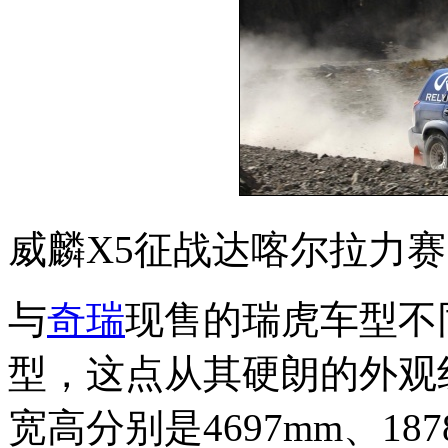
威麟X5征战达喀尔拉力赛
与
奇瑞
现售的瑞虎车型不
型，这点从其硬朗的外观
宽高分别是4697mm、18