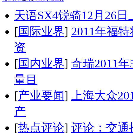
天语SX4锐骑12月26
[
国际业界
]
2011年
资
[
国内业界
]
奇瑞2011
量目
[
产业要闻
]
上海大众20
产
[
热点评论
]
评论：交通