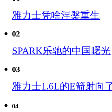
雅力士凭啥涅槃重生
02
SPARK乐驰的中国曙光
03
雅力士1.6L的E箭射向
04