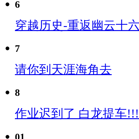
6
穿越历史-重返幽云十六
7
请你到天涯海角去
8
作业迟到了 白龙提车!!!
01