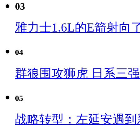
03
雅力士1.6L的E箭射向
04
群狼围攻狮虎 日系三
05
战略转型：左延安遇到