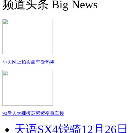
频道头条
Big News
小贝网上拍卖豪车受热捧
90后人大裸模苏紫紫变身车模
天语SX4锐骑12月26