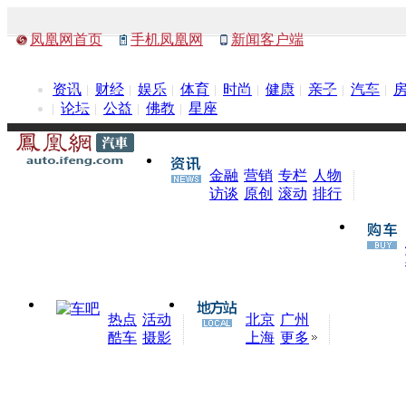
凤凰网首页
手机凤凰网
新闻客户端
资讯
财经
娱乐
体育
时尚
健康
亲子
汽车
论坛
公益
佛教
星座
金融
营销
专栏
人物
访谈
原创
滚动
排行
热点
活动
北京
广州
酷车
摄影
上海
更多