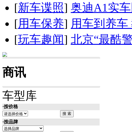
[
新车谍照
]
奥迪A1实
[
用车保养
]
用车到养车
[
玩车趣闻
]
北京“最酷
商讯
车型库
·按价格
·按品牌