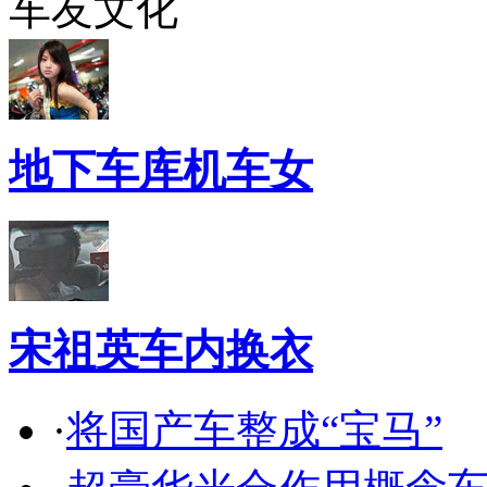
车友文化
地下车库机车女
宋祖英车内换衣
·
将国产车整成“宝马”