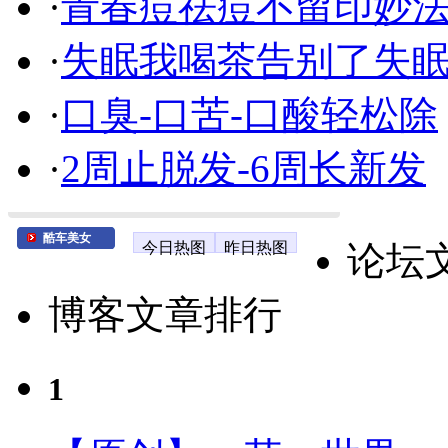
·
青春痘祛痘不留印妙
·
失眠我喝茶告别了失
·
口臭-口苦-口酸轻松除
·
2周止脱发-6周长新发
酷车美女
今日热图
昨日热图
论坛
博客文章排行
1