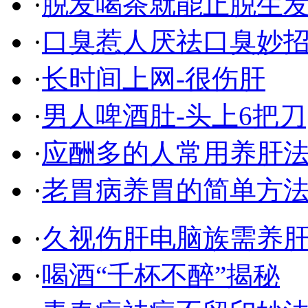
·
脱发喝茶就能止脱生
·
口臭惹人厌祛口臭妙
·
长时间上网-很伤肝
·
男人啤酒肚-头上6把刀
·
应酬多的人常用养肝
·
老胃病养胃的简单方
·
久视伤肝电脑族需养
·
喝酒“千杯不醉”揭秘