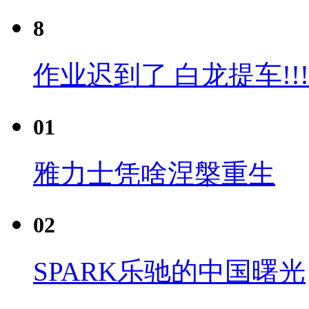
8
作业迟到了 白龙提车!!!
01
雅力士凭啥涅槃重生
02
SPARK乐驰的中国曙光