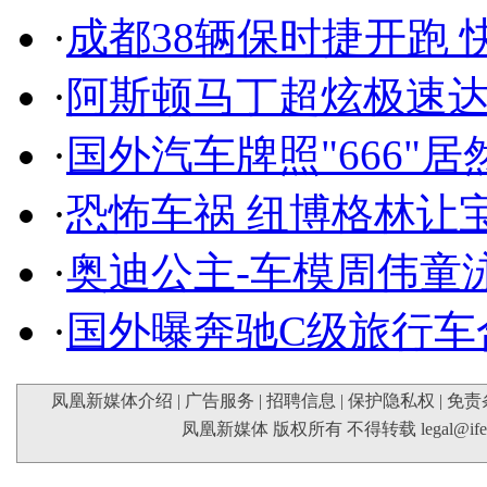
·
成都38辆保时捷开跑 
·
阿斯顿马丁超炫极速达
·
国外汽车牌照"666"
·
恐怖车祸 纽博格林让
·
奥迪公主-车模周伟童
·
国外曝奔驰C级旅行车
凤凰新媒体介绍
|
广告服务
|
招聘信息
|
保护隐私权
|
免责
凤凰新媒体 版权所有 不得转载
legal@if