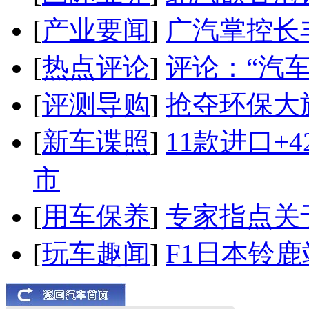
[
产业要闻
]
广汽掌控长
[
热点评论
]
评论：“汽
[
评测导购
]
抢夺环保大
[
新车谍照
]
11款进口+
市
[
用车保养
]
专家指点关
[
玩车趣闻
]
F1日本铃