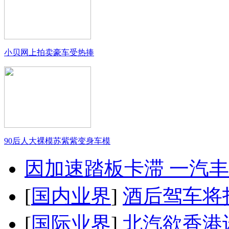
小贝网上拍卖豪车受热捧
90后人大裸模苏紫紫变身车模
因加速踏板卡滞 一汽丰田
[
国内业界
]
酒后驾车将扣
[
国际业界
]
北汽欲香港