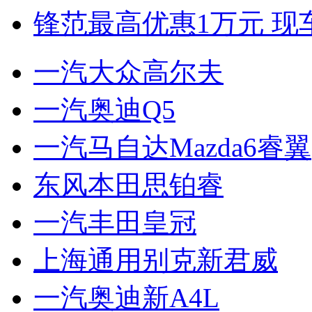
锋范最高优惠1万元 现
一汽大众高尔夫
一汽奥迪Q5
一汽马自达Mazda6睿翼
东风本田思铂睿
一汽丰田皇冠
上海通用别克新君威
一汽奥迪新A4L