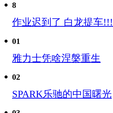
8
作业迟到了 白龙提车!!!
01
雅力士凭啥涅槃重生
02
SPARK乐驰的中国曙光
03