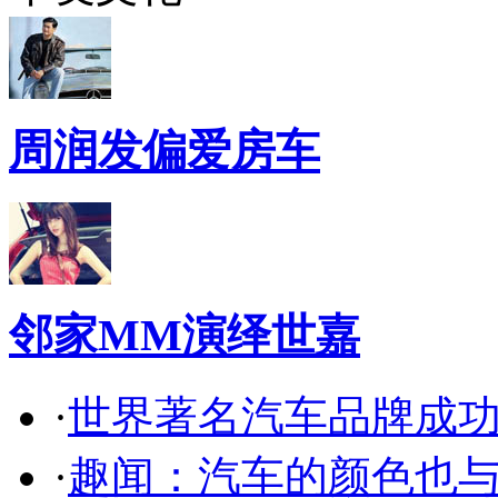
周润发偏爱房车
邻家MM演绎世嘉
·
世界著名汽车品牌成
·
趣闻：汽车的颜色也