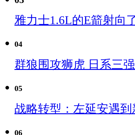
雅力士1.6L的E箭射向
04
群狼围攻狮虎 日系三
05
战略转型：左延安遇到
06