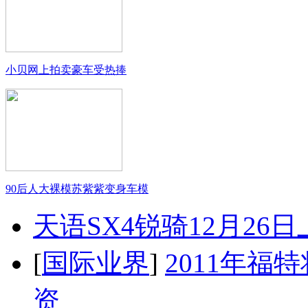
小贝网上拍卖豪车受热捧
90后人大裸模苏紫紫变身车模
天语SX4锐骑12月26
[
国际业界
]
2011年
资