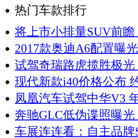
热门车款排行
将上市小排量SUV前瞻
2017款奥迪A6配置曝光
试驾奇瑞路虎揽胜极光
现代新款i40价格公布 约
凤凰汽车试驾中华V3 
奔驰GLC低伪谍照曝光
车展连连看：自主品牌S