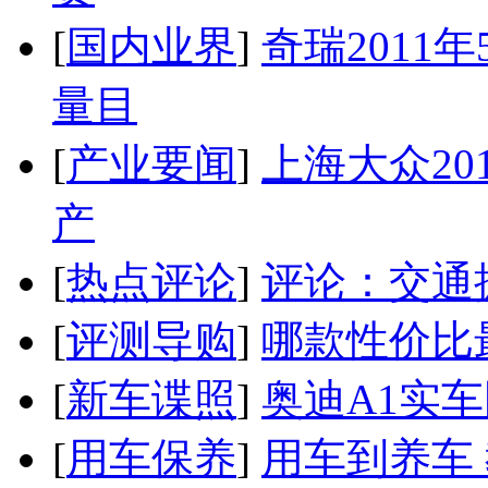
[
国内业界
]
奇瑞2011
量目
[
产业要闻
]
上海大众20
产
[
热点评论
]
评论：交通
[
评测导购
]
哪款性价比
[
新车谍照
]
奥迪A1实
[
用车保养
]
用车到养车