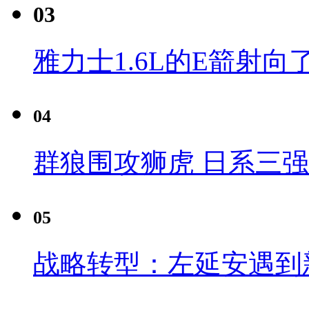
03
雅力士1.6L的E箭射向
04
群狼围攻狮虎 日系三
05
战略转型：左延安遇到