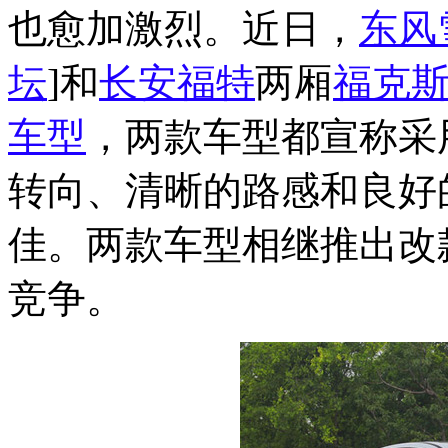
也愈加激烈。近日，
东风
坛
]和
长安
福特
两厢
福克
车型
，两款车型都宣称采
转向、清晰的路感和良好
佳。两款车型相继推出改
竞争。