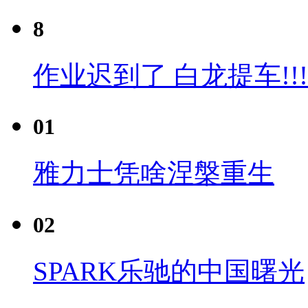
8
作业迟到了 白龙提车!!!
01
雅力士凭啥涅槃重生
02
SPARK乐驰的中国曙光