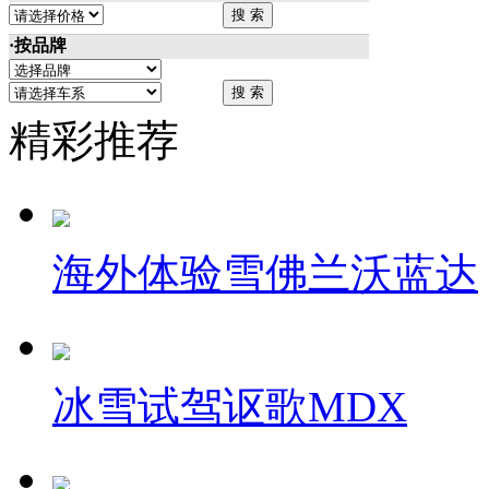
·按品牌
精彩推荐
海外体验雪佛兰沃蓝达
冰雪试驾讴歌MDX