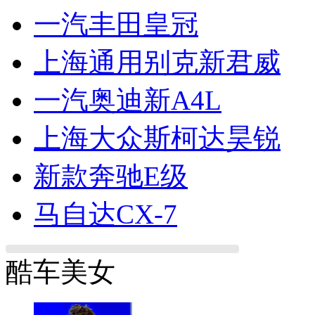
一汽丰田皇冠
上海通用别克新君威
一汽奥迪新A4L
上海大众斯柯达昊锐
新款奔驰E级
马自达CX-7
酷车美女