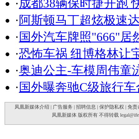
·
成都38辆保时捷开跑 
·
阿斯顿马丁超炫极速达
·
国外汽车牌照"666"
·
恐怖车祸 纽博格林让
·
奥迪公主-车模周伟童
·
国外曝奔驰C级旅行车
凤凰新媒体介绍
|
广告服务
|
招聘信息
|
保护隐私权
|
免责
凤凰新媒体 版权所有 不得转载
legal@if