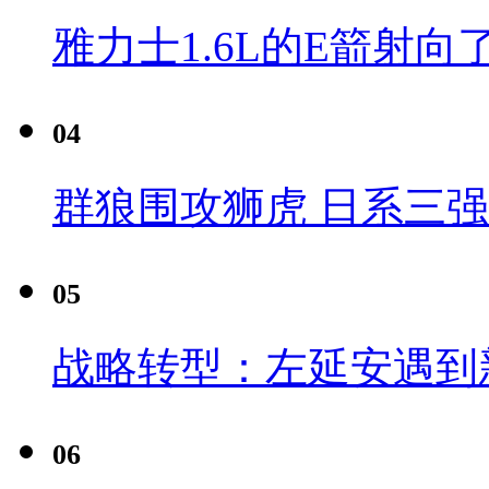
雅力士1.6L的E箭射向
04
群狼围攻狮虎 日系三
05
战略转型：左延安遇到
06