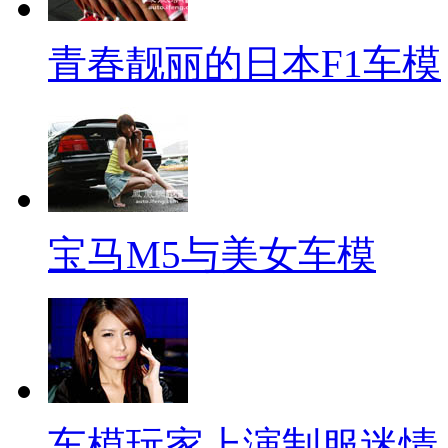
青春靓丽的日本F1车模
宝马M5与美女车模
车模玩家上演制服迷情