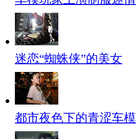
迷恋“蜘蛛侠”的美女
都市夜色下的青涩车模