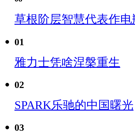
草根阶层智慧代表作电瓶
01
雅力士凭啥涅槃重生
02
SPARK乐驰的中国曙光
03