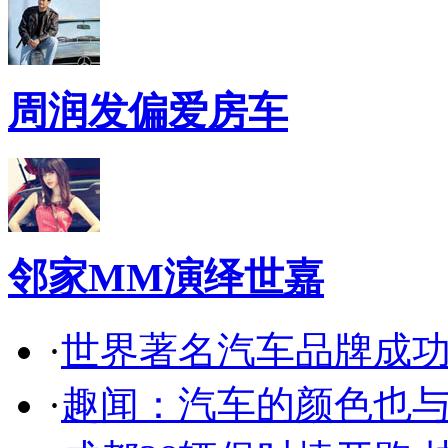
周润发偏爱房车
邻家MM演绎世嘉
·
世界著名汽车品牌成
·
趣闻：汽车的颜色也