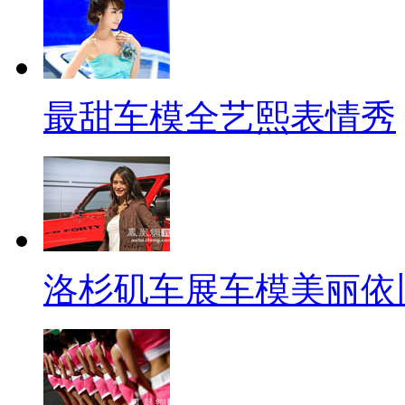
最甜车模全艺熙表情秀
洛杉矶车展车模美丽依