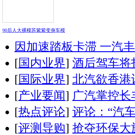
90后人大裸模苏紫紫变身车模
因加速踏板卡滞 一汽丰田
[
国内业界
]
酒后驾车将扣
[
国际业界
]
北汽欲香港
[
产业要闻
]
广汽掌控长
[
热点评论
]
评论：“汽
[
评测导购
]
抢夺环保大