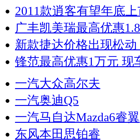
2011款逍客有望年底上市
广丰凯美瑞最高优惠1.
新款捷达价格出现松动 
锋范最高优惠1万元 现
一汽大众高尔夫
一汽奥迪Q5
一汽马自达Mazda6睿翼
东风本田思铂睿