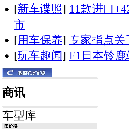
[
新车谍照
]
11款进口+
市
[
用车保养
]
专家指点关
[
玩车趣闻
]
F1日本铃
商讯
车型库
·按价格