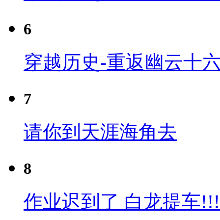
6
穿越历史-重返幽云十六
7
请你到天涯海角去
8
作业迟到了 白龙提车!!!