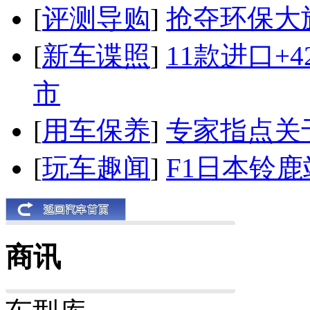
[
评测导购
]
抢夺环保大
[
新车谍照
]
11款进口+
市
[
用车保养
]
专家指点关
[
玩车趣闻
]
F1日本铃
商讯