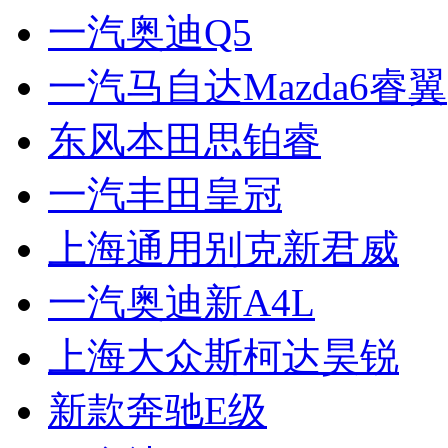
一汽奥迪Q5
一汽马自达Mazda6睿翼
东风本田思铂睿
一汽丰田皇冠
上海通用别克新君威
一汽奥迪新A4L
上海大众斯柯达昊锐
新款奔驰E级