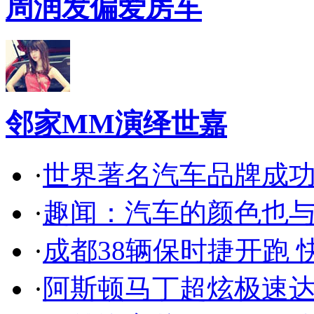
周润发偏爱房车
邻家MM演绎世嘉
·
世界著名汽车品牌成
·
趣闻：汽车的颜色也
·
成都38辆保时捷开跑 
·
阿斯顿马丁超炫极速达