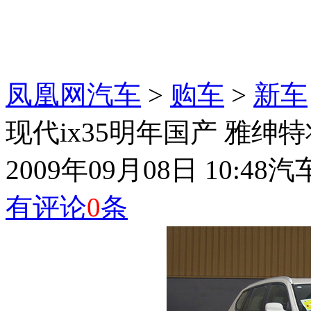
凤凰网汽车
>
购车
>
新车
现代ix35明年国产 雅绅
2009年09月08日 10:48
汽
有评论
0
条