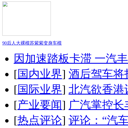
90后人大裸模苏紫紫变身车模
因加速踏板卡滞 一汽丰田
[
国内业界
]
酒后驾车将扣
[
国际业界
]
北汽欲香港
[
产业要闻
]
广汽掌控长
[
热点评论
]
评论：“汽