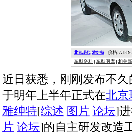
价格:7.18-9
北京现代
-
雅绅特
车型资料
|
车型图库
|
相关
近日获悉，刚刚发布不久
于明年上半年正式在
北京
雅绅特
[
综述
图片
论坛
]
片
论坛
]的自主研发改造