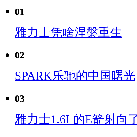
01
雅力士凭啥涅槃重生
02
SPARK乐驰的中国曙光
03
雅力士1.6L的E箭射向