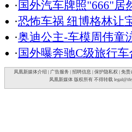
·
国外汽车牌照"666"
·
恐怖车祸 纽博格林让
·
奥迪公主-车模周伟童
·
国外曝奔驰C级旅行车
凤凰新媒体介绍
|
广告服务
|
招聘信息
|
保护隐私权
|
免责
凤凰新媒体 版权所有 不得转载
legal@if