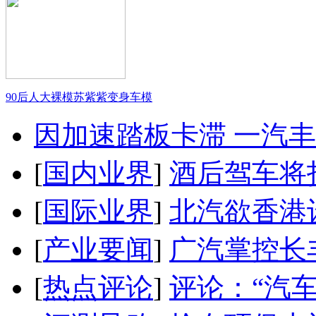
90后人大裸模苏紫紫变身车模
因加速踏板卡滞 一汽丰田
[
国内业界
]
酒后驾车将扣
[
国际业界
]
北汽欲香港
[
产业要闻
]
广汽掌控长
[
热点评论
]
评论：“汽