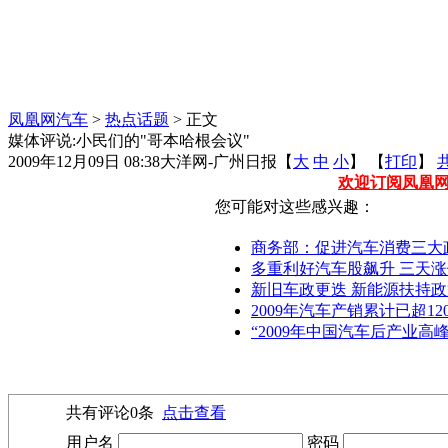
凤凰网汽车
>
热点话题
> 正文
媒体评说:小民们的"哥本哈根会议"
2009年12月09日 08:38
大洋网-广州日报
【
大
中
小
】 【
打印
】
欢迎订阅凤凰
您可能对这些感兴趣：
商务部：促进汽车消费三大
多重利好汽车股飙升 三天
新旧车政更迭 新能源扶持
2009年汽车产销累计已超12
“2009年中国汽车后产业高
共有评论
0
条
点击查看
用户名
密码