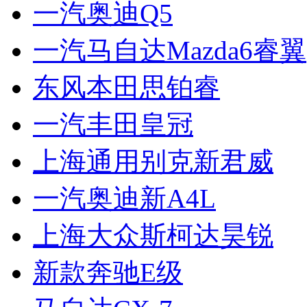
一汽奥迪Q5
一汽马自达Mazda6睿翼
东风本田思铂睿
一汽丰田皇冠
上海通用别克新君威
一汽奥迪新A4L
上海大众斯柯达昊锐
新款奔驰E级