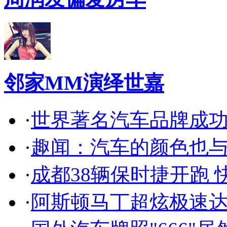
邻家MM演绎世嘉
·
世界著名汽车品牌成
·
趣闻：汽车的颜色也
·
成都38辆保时捷开跑 
·
阿斯顿马丁超炫极速达