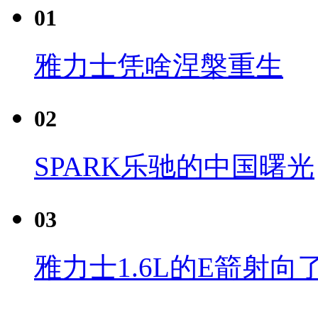
01
雅力士凭啥涅槃重生
02
SPARK乐驰的中国曙光
03
雅力士1.6L的E箭射向