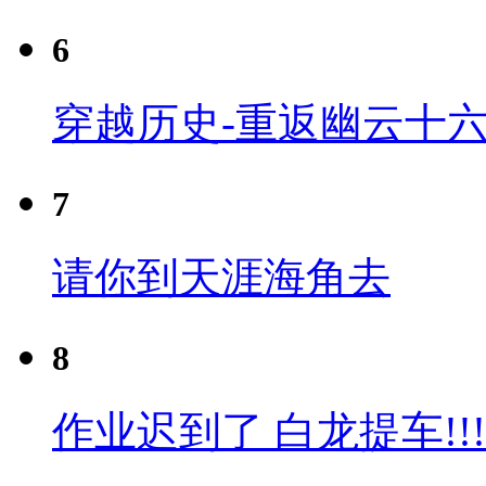
6
穿越历史-重返幽云十六
7
请你到天涯海角去
8
作业迟到了 白龙提车!!!