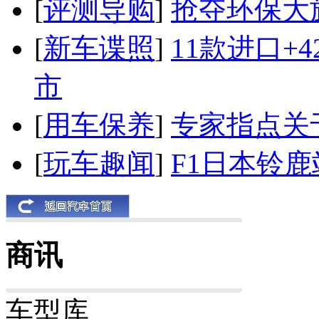
[
评测导购
]
抢夺环保大
[
新车谍照
]
11款进口+
市
[
用车保养
]
专家指点关
[
玩车趣闻
]
F1日本铃
商讯
车型库