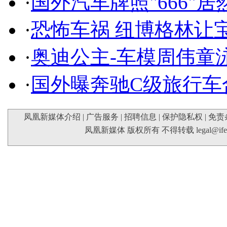
·
国外汽车牌照"666"
·
恐怖车祸 纽博格林让
·
奥迪公主-车模周伟童
·
国外曝奔驰C级旅行车
凤凰新媒体介绍
|
广告服务
|
招聘信息
|
保护隐私权
|
免责
凤凰新媒体 版权所有 不得转载
legal@if