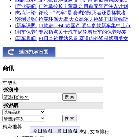
[
产业要闻
]
广汽掌控长丰董事会 目前无资产注入计划
[
热点评论
]
评论：“汽车”是地球的毁灭者还是拯救者
[
评测导购
]
抢夺环保大旗 大众高尔夫挑战丰田普锐斯
[
新车谍照
]
11款进口+42款国产 明年多款新车集中上市
[
用车保养
]
专家指点关于汽车涡轮增压车的保养秘笈
[
玩车趣闻
]
F1日本铃鹿站风景 赛道内外皆是靓丽美女
商讯
车型库
·按价格
·按品牌
精彩推荐
今日热图
昨日热图
热门文章排行