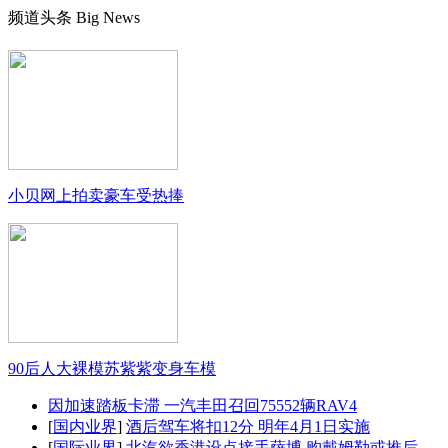
频道头条
Big News
小贝网上拍卖豪车受热捧
90后人大裸模苏紫紫变身车模
因加速踏板卡滞 一汽丰田召回75552辆RAV4
[
国内业界
]
酒后驾车将扣12分 明年4月1日实施
[
国际业界
]
北汽欲香港设点接手萨博 购戴姆勒或推后