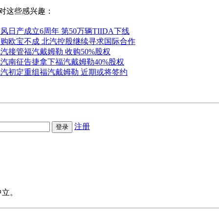
对这些感兴趣：
风日产成立6周年 第50万辆TIIDA下线
收购欧宝不成 北汽控股继续寻求国际合作
汽接管福汽戴姆勒 收购50%股权
汽南征告捷拿下福汽戴姆勒40%股权
北汽初定重组福汽戴姆勒 近期或将签约
注册
中立。