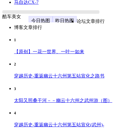
马自达CX-7
酷车美女
今日热图
昨日热图
论坛文章排行
博客文章排行
1
【原创】一花一世界、一叶一如来
2
穿越历史-重返幽云十六州第五站宣化之路书
3
太阳又照桑干河－－幽云十六州之武州游（图）
4
穿越历史-重返幽云十六州第五站宣化(武州)-