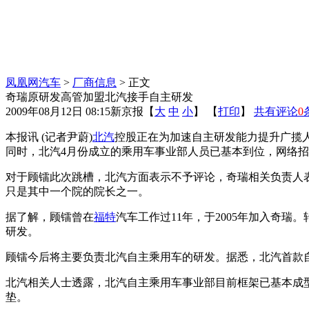
凤凰网汽车
>
厂商信息
> 正文
奇瑞原研发高管加盟北汽接手自主研发
2009年08月12日 08:15
新京报
【
大
中
小
】 【
打印
】
共有评论
0
本报讯 (记者尹蔚)
北汽
控股正在为加速自主研发能力提升广揽
同时，北汽4月份成立的乘用车事业部人员已基本到位，网络
对于顾镭此次跳槽，北汽方面表示不予评论，奇瑞相关负责人
只是其中一个院的院长之一。
据了解，顾镭曾在
福特
汽车工作过11年，于2005年加入奇
研发。
顾镭今后将主要负责北汽自主乘用车的研发。据悉，北汽首款自
北汽相关人士透露，北汽自主乘用车事业部目前框架已基本成
垫。