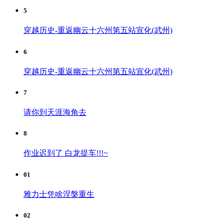
5
穿越历史-重返幽云十六州第五站宣化(武州)
6
穿越历史-重返幽云十六州第五站宣化(武州)
7
请你到天涯海角去
8
作业迟到了 白龙提车!!!~
01
雅力士凭啥涅槃重生
02