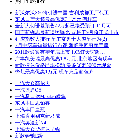
热门车款排行
新沃尔沃S60将引进中国 吉利成都工厂代工
东风日产天籁最高优惠3.1万元 有现车
全新大切诺基预售42万起已接受预订 11月可…
国产新锐志最新谍照曝光 或将于9月份正式上市
狂虐指数大排行 车主常见十大虐车行为(2)
7月中级车销量排行点评 雅阁重回冠军宝座
2011款逍客有望年底上市 1.6MT天窗版…
广丰凯美瑞最高优惠1.8万元 北京地区有现车
新款捷达价格出现松动 最多优惠5000元现金
锋范最高优惠1万元 现车充足颜色齐
一汽大众高尔夫
一汽奥迪Q5
一汽马自达Mazda6睿翼
东风本田思铂睿
一汽丰田皇冠
上海通用别克新君威
一汽奥迪新A4L
上海大众斯柯达昊锐
新款奔驰E级