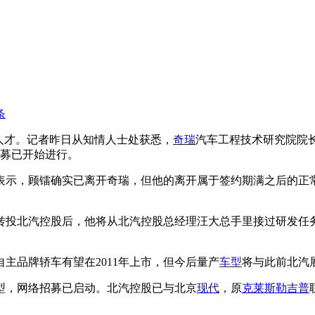
条
人才。记者昨日从知情人士处获悉，
奇瑞
汽车工程技术研究院院
招募已开始进行。
表示，顾镭确实已离开奇瑞，但他的离开属于签约期满之后的正
瑞。转投北汽控股后，他将从北汽控股总经理汪大总手里接过研发任
主品牌轿车有望在2011年上市，但今后量产
车型
将与此前北汽
型，网络招募已启动。北汽控股已与北京
现代
，原
克莱斯勒
吉普