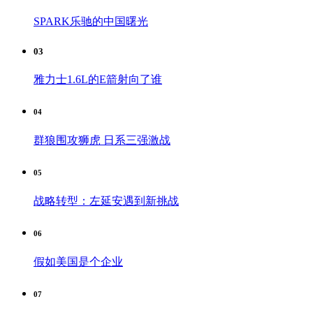
SPARK乐驰的中国曙光
03
雅力士1.6L的E箭射向了谁
04
群狼围攻狮虎 日系三强激战
05
战略转型：左延安遇到新挑战
06
假如美国是个企业
07