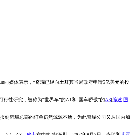
gun向媒体表示，“奇瑞已经向土耳其当局政府申请5亿美元的投
行可行性研究，被称为“世界车”的A1和“国车骄傲”的
A3
[
综述
图
但提报到奇瑞总部的订单仍然源源不断，为此奇瑞公司又从国内加
、A2、A3、
皮卡
在内的7款车型。2007年8月7日，奇瑞和
菲亚