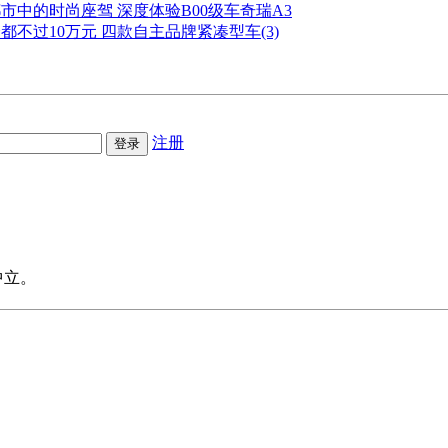
市中的时尚座驾 深度体验B00级车奇瑞A3
都不过10万元 四款自主品牌紧凑型车(3)
注册
中立。