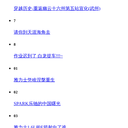
穿越历史-重返幽云十六州第五站宣化(武州)
7
请你到天涯海角去
8
作业迟到了 白龙提车!!!~
01
雅力士凭啥涅槃重生
02
SPARK乐驰的中国曙光
03
雅力士1.6L的E箭射向了谁