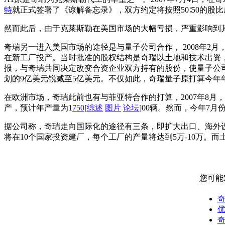
特
就正式签署了《谅解备忘录》，双方约定将按照50∶50的股比
然而此后，由于克莱斯勒在美国市场的大幅亏损，严重影响到
奇瑞另一进入美国市场的途径是与量子公司合作， 2008年2
在新工厂投产。当时批准的股权结构是奇瑞以土地和技术出资，
报，与奇瑞共同决定改变合资企业双方持有的股份，使量子公司持
划的9亿美元锐减至5亿美元。不仅如此，奇瑞量子原打算今年年
在欧洲市场，奇瑞此前也有与菲亚特合作的打算，2007年8月
产，预计年产量为1
750
[
综述
图片
论坛
]00辆。然而，今年7
据公司称，奇瑞走向国际化的途径有三条，即扩大出口、海外
将在10个国家投资建厂，每个工厂的产量将达到5万-10万
您可能
奇
优
奇