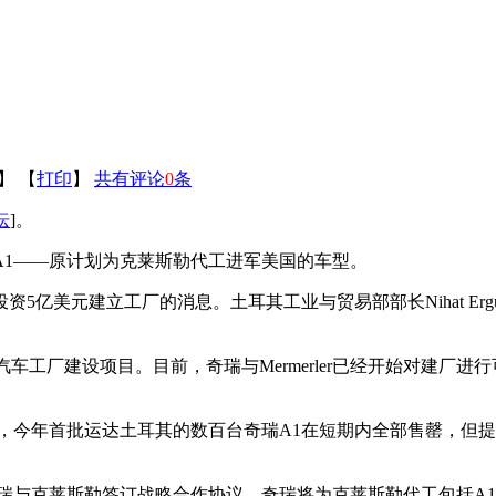
】 【
打印
】
共有评论
0
条
坛
]。
A1——原计划为克莱斯勒代工进军美国的车型。
5亿美元建立工厂的消息。土耳其工业与贸易部部长Nihat Er
汽车工厂建设项目。目前，奇瑞与Mermerler已经开始对建厂进
市场，今年首批运达土耳其的数百台奇瑞A1在短期内全部售罄，
奇瑞与克莱斯勒签订战略合作协议，奇瑞将为克莱斯勒代工包括A1