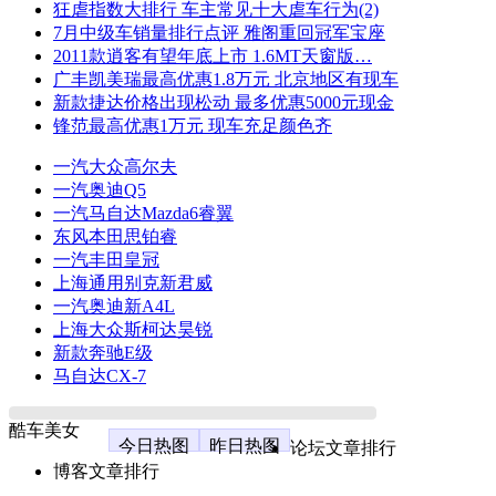
狂虐指数大排行 车主常见十大虐车行为(2)
7月中级车销量排行点评 雅阁重回冠军宝座
2011款逍客有望年底上市 1.6MT天窗版…
广丰凯美瑞最高优惠1.8万元 北京地区有现车
新款捷达价格出现松动 最多优惠5000元现金
锋范最高优惠1万元 现车充足颜色齐
一汽大众高尔夫
一汽奥迪Q5
一汽马自达Mazda6睿翼
东风本田思铂睿
一汽丰田皇冠
上海通用别克新君威
一汽奥迪新A4L
上海大众斯柯达昊锐
新款奔驰E级
马自达CX-7
酷车美女
今日热图
昨日热图
论坛文章排行
博客文章排行