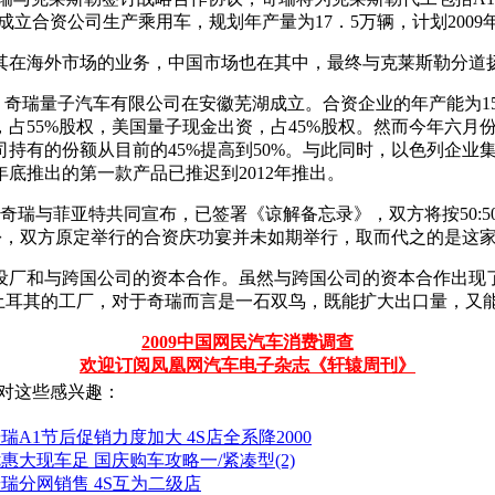
成立合资公司生产乘用车，规划年产量为17．5万辆，计划2009
其在海外市场的业务，中国市场也在其中，最终与克莱斯勒分道
月，奇瑞量子汽车有限公司在安徽芜湖成立。合资企业的年产能为1
占55%股权，美国量子现金出资，占45%股权。然而今年六月
有的份额从目前的45%提高到50%。与此同时，以色列企业集团
底推出的第一款产品已推迟到2012年推出。
，奇瑞与菲亚特共同宣布，已签署《谅解备忘录》，双方将按50:5
月份，双方原定举行的合资庆功宴并未如期举行，取而代之的是
设厂和与跨国公司的资本合作。虽然与跨国公司的资本合作出现
。而土耳其的工厂，对于奇瑞而言是一石双鸟，既能扩大出口量，又
2009中国网民汽车消费调查
欢迎订阅凤凰网汽车电子杂志《轩辕周刊》
对这些感兴趣：
瑞A1节后促销力度加大 4S店全系降2000
惠大现车足 国庆购车攻略一/紧凑型(2)
瑞分网销售 4S互为二级店