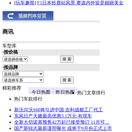
[
玩车趣闻
]
F1日本铃鹿站风景 赛道内外皆是靓丽美女
商讯
车型库
·按价格
·按品牌
精彩推荐
今日热图
昨日热图
热门文章排行
热门车款排行
新沃尔沃S60将引进中国 吉利成都工厂代工
东风日产天籁最高优惠3.1万元 有现车
全新大切诺基预售42万起已接受预订 11月可…
国产新锐志最新谍照曝光 或将于9月份正式上市