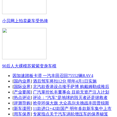
小贝网上拍卖豪车受热捧
90后人大裸模苏紫紫变身车模
因加速踏板卡滞 一汽丰田召回75552辆RAV4
[
国内业界
]
酒后驾车将扣12分 明年4月1日实施
[
国际业界
]
北汽欲香港设点接手萨博 购戴姆勒或推后
[
产业要闻
]
广汽掌控长丰董事会 目前无资产注入计划
[
热点评论
]
评论：“汽车”是地球的毁灭者还是拯救者
[
评测导购
]
抢夺环保大旗 大众高尔夫挑战丰田普锐斯
[
新车谍照
]
11款进口+42款国产 明年多款新车集中上市
[
用车保养
]
专家指点关于汽车涡轮增压车的保养秘笈