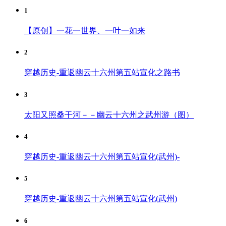
1
【原创】一花一世界、一叶一如来
2
穿越历史-重返幽云十六州第五站宣化之路书
3
太阳又照桑干河－－幽云十六州之武州游（图）
4
穿越历史-重返幽云十六州第五站宣化(武州)-
5
穿越历史-重返幽云十六州第五站宣化(武州)
6