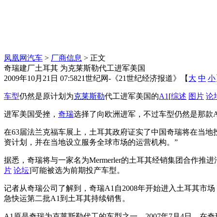
凤凰网汽车
>
厂商信息
> 正文
奇瑞建厂土耳其 为克莱斯勒代工进军美国
2009年10月21日 07:58
21世纪网-《21世纪经济报道》
【
大
中
小
车型
仍然是原计划为
克莱斯勒
代工进军美国的
A1
[
综述
图片
论
进军美国受挫，
奇瑞
选择了向欧洲进军，不过车型仍然是那款
在63届法兰克福车展上，土耳其政府证实了中国奇瑞将在当地投资
资计划，并在当地设立服务全球市场的运营机构。”
据悉，奇瑞将与一家名为Mermerler的土耳其经销集团合作推进
片
论坛
]可能被选为前期投产车型。
记者从奇瑞公司了解到，奇瑞A1自2008年开始进入土耳其
急快运第二批A1到土耳其持续销售。
A1原是奇瑞为克莱斯勒代工的车型之一。2007年7月4日，在