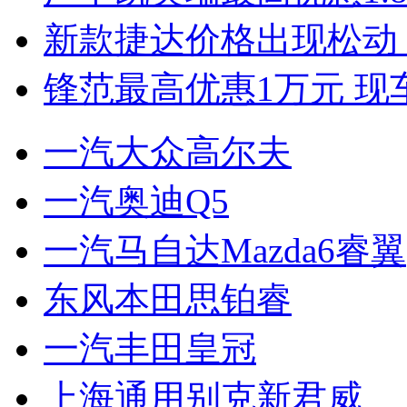
新款捷达价格出现松动 
锋范最高优惠1万元 现
一汽大众高尔夫
一汽奥迪Q5
一汽马自达Mazda6睿翼
东风本田思铂睿
一汽丰田皇冠
上海通用别克新君威