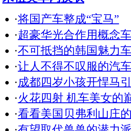
·
将国产车整成“宝马”
·
超豪华光合作用概念
·
不可抵挡的韩国魅力
·
让人不得不叹服的汽
·
成都四岁小孩开悍马
·
火花四射 机车美女的
·
看看美国贝弗利山庄
·
有望取代兽兽的潜力