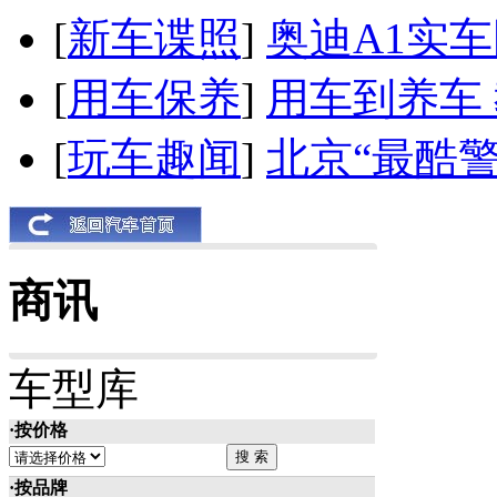
[
新车谍照
]
奥迪A1实
[
用车保养
]
用车到养车
[
玩车趣闻
]
北京“最酷
商讯
车型库
·按价格
·按品牌