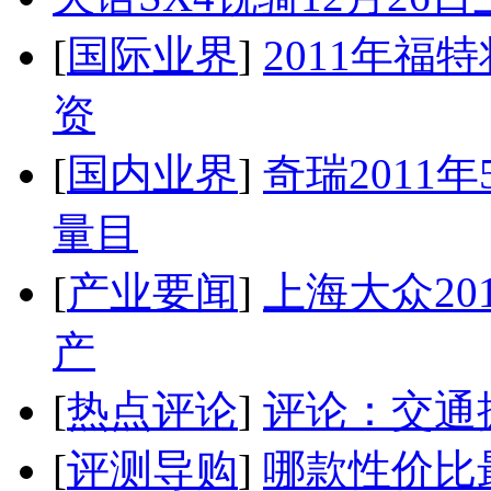
[
国际业界
]
2011年
资
[
国内业界
]
奇瑞2011
量目
[
产业要闻
]
上海大众20
产
[
热点评论
]
评论：交通
[
评测导购
]
哪款性价比