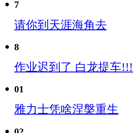
7
请你到天涯海角去
8
作业迟到了 白龙提车!!!
01
雅力士凭啥涅槃重生
02