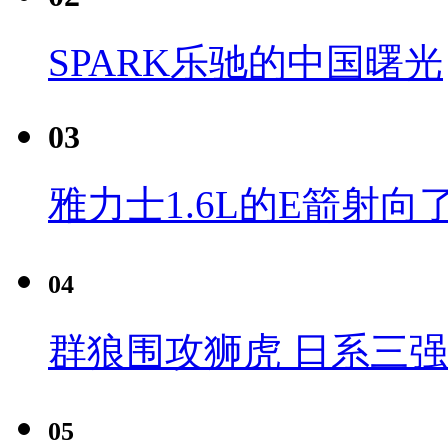
SPARK乐驰的中国曙光
03
雅力士1.6L的E箭射向
04
群狼围攻狮虎 日系三
05