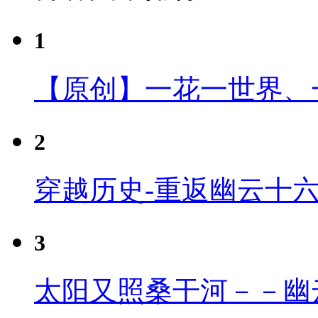
1
【原创】一花一世界、
2
穿越历史-重返幽云十
3
太阳又照桑干河－－幽