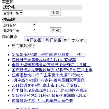
车型库
·按价格
·按品牌
精彩推荐
今日热图
昨日热图
热门文章排行
热门车款排行
新沃尔沃S60将引进中国 吉利成都工厂代工
东风日产天籁最高优惠3.1万元 有现车
全新大切诺基预售42万起已接受预订 11月可…
国产新锐志最新谍照曝光 或将于9月份正式上市
狂虐指数大排行 车主常见十大虐车行为(2)
7月中级车销量排行点评 雅阁重回冠军宝座
2011款逍客有望年底上市 1.6MT天窗版…
广丰凯美瑞最高优惠1.8万元 北京地区有现车
新款捷达价格出现松动 最多优惠5000元现金
锋范最高优惠1万元 现车充足颜色齐