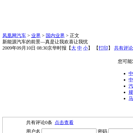
凤凰网汽车
>
业界
>
国内业界
> 正文
新能源汽车的前景—真是让我欢喜让我忧
2009年09月10日 08:30
京华时报
【
大
中
小
】 【
打印
】
共有评论
您可能
马
共有评论
0
条
点击查看
用户名
密码