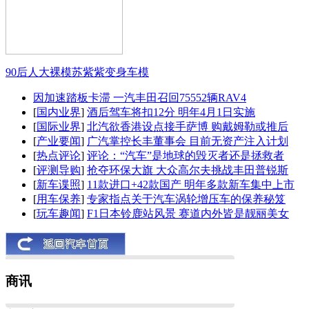
90后人大裸模苏紫紫变身车模
因加速踏板卡滞 一汽丰田召回75552辆RAV4
[
国内业界
]
酒后驾车将扣12分 明年4月1日实施
[
国际业界
]
北汽欲香港设点接手萨博 购戴姆勒或推后
[
产业要闻
]
广汽掌控长丰董事会 目前无资产注入计划
[
热点评论
]
评论：“汽车”是地球的毁灭者还是拯救者
[
评测导购
]
抢夺环保大旗 大众高尔夫挑战丰田普锐斯
[
新车谍照
]
11款进口+42款国产 明年多款新车集中上市
[
用车保养
]
专家指点关于汽车涡轮增压车的保养秘笈
[
玩车趣闻
]
F1日本铃鹿站风景 赛道内外皆是靓丽美女
商讯