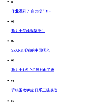
8
作业迟到了 白龙提车!!!~
01
雅力士凭啥涅槃重生
02
SPARK乐驰的中国曙光
03
雅力士1.6L的E箭射向了谁
04
群狼围攻狮虎 日系三强激战
05