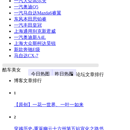
一汽大众高尔夫
一汽奥迪Q5
一汽马自达Mazda6睿翼
东风本田思铂睿
一汽丰田皇冠
上海通用别克新君威
一汽奥迪新A4L
上海大众斯柯达昊锐
新款奔驰E级
马自达CX-7
酷车美女
今日热图
昨日热图
论坛文章排行
博客文章排行
1
【原创】一花一世界、一叶一如来
2
穿越历史-重返幽云十六州第五站宣化之路书