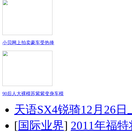
小贝网上拍卖豪车受热捧
90后人大裸模苏紫紫变身车模
天语SX4锐骑12月26
[
国际业界
]
2011年