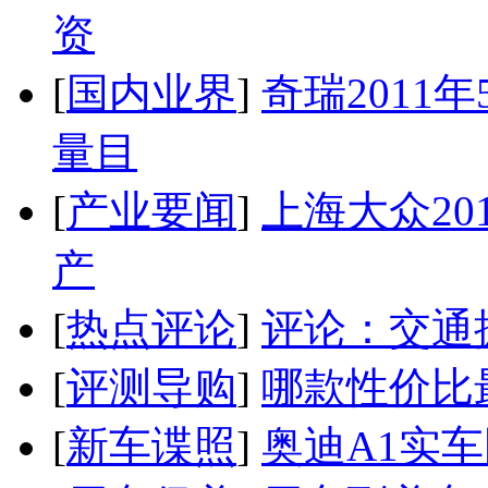
资
[
国内业界
]
奇瑞2011
量目
[
产业要闻
]
上海大众20
产
[
热点评论
]
评论：交通
[
评测导购
]
哪款性价比
[
新车谍照
]
奥迪A1实