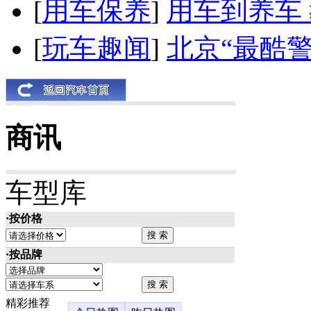
[
用车保养
]
用车到养车
[
玩车趣闻
]
北京“最酷
商讯
车型库
·按价格
·按品牌
精彩推荐