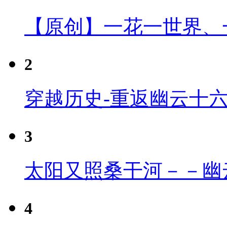
【原创】一花一世界、
2
穿越历史-重返幽云十
3
太阳又照桑干河－－幽
4