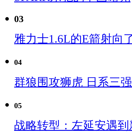
03
雅力士1.6L的E箭射向
04
群狼围攻狮虎 日系三
05
战略转型：左延安遇到