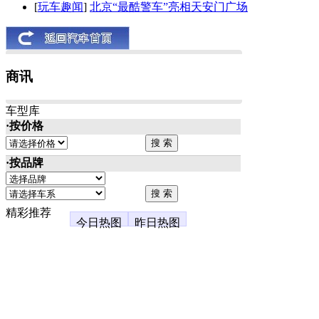
[
玩车趣闻
]
北京“最酷警车”亮相天安门广场
商讯
车型库
·按价格
·按品牌
精彩推荐
今日热图
昨日热图