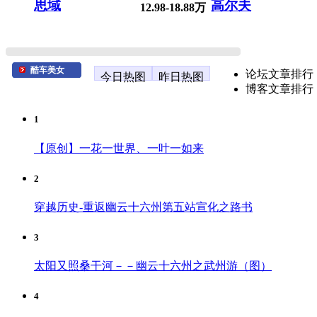
思域
高尔夫
12.98-18.88万
酷车美女
论坛文章排行
今日热图
昨日热图
博客文章排行
1
【原创】一花一世界、一叶一如来
2
穿越历史-重返幽云十六州第五站宣化之路书
3
太阳又照桑干河－－幽云十六州之武州游（图）
4