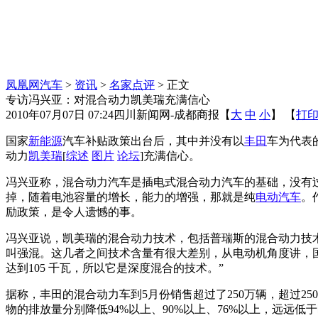
凤凰网汽车
>
资讯
>
名家点评
> 正文
专访冯兴亚：对混合动力凯美瑞充满信心
2010年07月07日 07:24
四川新闻网-成都商报
【
大
中
小
】 【
打
国家
新能源
汽车补贴政策出台后，其中并没有以
丰田
车为代表
动力
凯美瑞
[
综述
图片
论坛
]充满信心。
冯兴亚称，混合动力汽车是插电式混合动力汽车的基础，没有
掉，随着电池容量的增长，能力的增强，那就是纯
电动汽车
。
励政策，是令人遗憾的事。
冯兴亚说，凯美瑞的混合动力技术，包括普瑞斯的混合动力技
叫强混。这几者之间技术含量有很大差别，从电动机角度讲，国
达到105 千瓦，所以它是深度混合的技术。”
据称，丰田的混合动力车到5月份销售超过了250万辆，超过2
物的排放量分别降低94%以上、90%以上、76%以上，远远