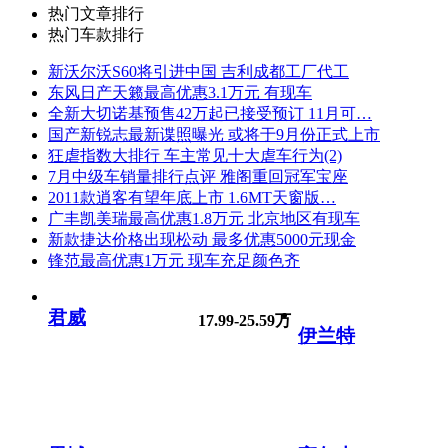
热门文章排行
热门车款排行
新沃尔沃S60将引进中国 吉利成都工厂代工
东风日产天籁最高优惠3.1万元 有现车
全新大切诺基预售42万起已接受预订 11月可…
国产新锐志最新谍照曝光 或将于9月份正式上市
狂虐指数大排行 车主常见十大虐车行为(2)
7月中级车销量排行点评 雅阁重回冠军宝座
2011款逍客有望年底上市 1.6MT天窗版…
广丰凯美瑞最高优惠1.8万元 北京地区有现车
新款捷达价格出现松动 最多优惠5000元现金
锋范最高优惠1万元 现车充足颜色齐
君威
17.99-25.59万
伊兰特