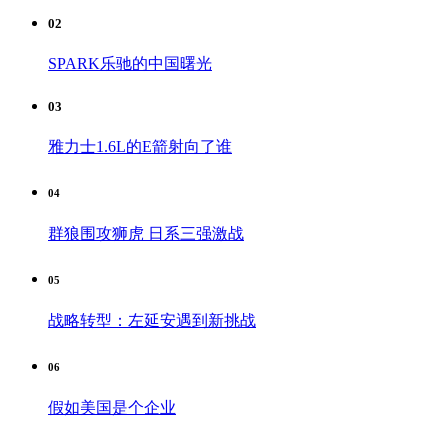
02
SPARK乐驰的中国曙光
03
雅力士1.6L的E箭射向了谁
04
群狼围攻狮虎 日系三强激战
05
战略转型：左延安遇到新挑战
06
假如美国是个企业