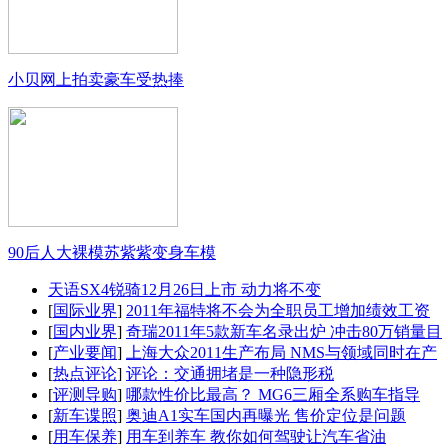
小贝网上拍卖豪车受热捧
90后人大裸模苏紫紫变身车模
天语SX4锐骑12月26日上市 动力将不变
[
国际业界
]
2011年福特将不会为全职员工增加绩效工资
[
国内业界
]
奇瑞2011年5款新车名录出炉 冲击80万销量目
[
产业要闻
]
上海大众2011生产布局 NMS与领域同时在产
[
热点评论
]
评论：交通拥堵是一种隐形税
[
评测导购
]
哪款性价比最高？ MG6三厢全系购车指导
[
新车谍照
]
奥迪A1实车国内再曝光 售价定位是问题
[
用车保养
]
用车到养车 教你如何驾驶让汽车省油