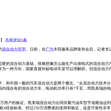
印
】
共有评论
0
条
的
混合动力
车型
。日前，在
广汽
丰田服务品牌发布会后，记者专
过硬的混合动力基础，很难想像怎么能生产出插电式的混合动力
作为一种方向，国家直接补贴电动车是可以理解的。但混合动力
术，和中国一般的汽车混合动力是两个概念。“从混合动力技术
内现在有的混合动力车，电动机功率只有7千瓦，而凯美瑞的电动
50万用户的验证。凯美瑞混合动力比同排量汽油车型节省燃油达到
低于欧4排放标准。经过250万消费者的使用和验证，这是可靠性非